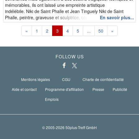
mémorables, ils ont laissé une empreinte artistique
indélébile. Niki de Saint Phalle et Jean Tinguely Niki de Saint
Phalle, peintre, graveuse et sculptrice, connue en...
En savoir plus...
«
1
2
3
4
5
...
50
»
FOLLOW US
Mentions légales
CGU
Charte de confidentialité
Aide et contact
Programme d'affiliation
Presse
Publicité
Emplois
© 2005-2026 50plus-Treff GmbH