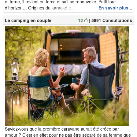
et terne, il revient en force et sait se renouveler. Petit tour
d’horizon… Origines du karaoké e...
En savoir plus...
Le camping en couple
12
| 5891 Consultations
Saviez-vous que la première caravane aurait été créée par
amour ? C’est en effet pour ne pas être séparé de sa femme que