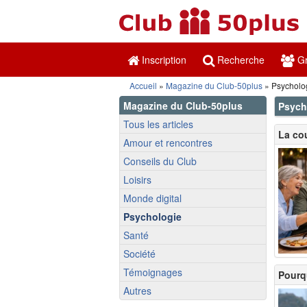
Inscription
Recherche
Gr
Accueil
»
Magazine du Club-50plus
» Psycholo
Magazine du Club-50plus
Psych
Tous les articles
La co
Amour et rencontres
Conseils du Club
Loisirs
Monde digital
Psychologie
Santé
Société
Témoignages
Pourq
Autres