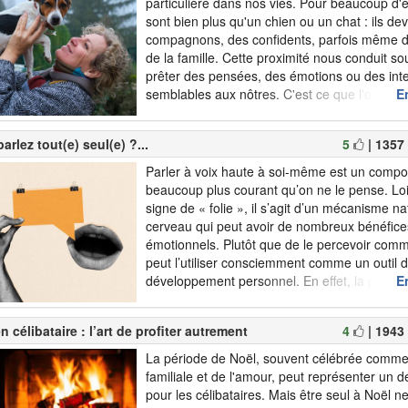
particulière dans nos vies. Pour beaucoup d'e
sont bien plus qu'un chien ou un chat : ils de
compagnons, des confidents, parfois même
de la famille. Cette proximité nous conduit so
prêter des pensées, des émotions ou des int
semblables aux nôtres. C'est ce que l'on appe
En
l'anthropomorphisme. Creusons un peu. Qu'e
l'anthropomorphisme ?Le mot vient du grec 
arlez tout(e) seul(e) ?...
5
| 1357
(homme) et morphê...
Parler à voix haute à soi-même est un comp
beaucoup plus courant qu’on ne le pense. Loi
signe de « folie », il s’agit d’un mécanisme na
cerveau qui peut avoir de nombreux bénéfices
émotionnels. Plutôt que de le percevoir com
peut l’utiliser consciemment comme un outil 
développement personnel. En effet, la psycho
En
moderne a montré que ce genre de monologu
étonnamment avantageux lo...
n célibataire : l’art de profiter autrement
4
| 1943
La période de Noël, souvent célébrée comme
familiale et de l'amour, peut représenter un déf
pour les célibataires. Mais être seul à Noël ne