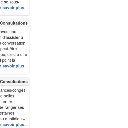
 de se sous-
m 71 - eclair
l et de
 savoir plus...
..
m 71 - Roberdoremi
m 72 - Bonjean
 Consultations
m 72 - Taquin53
r avec une
 d’assister à
m 73 - PierreaRoger
a conversation
m 76 - grenouille01
 peut-être
m 78 - ritchpierre
e, c’est à dire
 point la
m 80 - Mongrand380
r décourageante
 savoir plus...
m 83 - Jacques.L
m 98 - LeVagabond...
 Consultations
m 52 - Fransix
acances/congés,
m 54 - mami2025
de belles
m 56 - Tigars17
fronter
 de ranger ses
m 59 - matrix96
certaines
m 63 - marco1863
au quotidien »,
m 64 - Tigre14
sitoire est
 savoir plus...