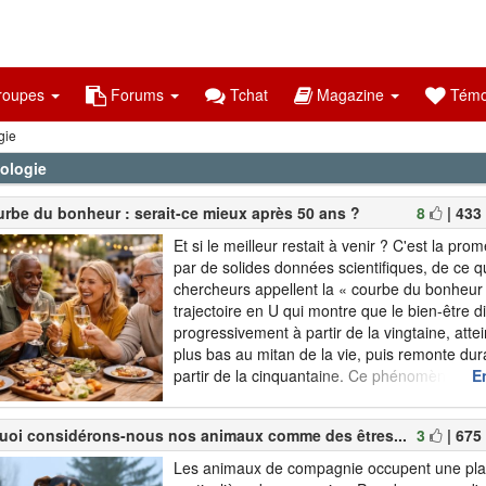
oupes
Forums
Tchat
Magazine
Témo
gie
ologie
urbe du bonheur : serait-ce mieux après 50 ans ?
8
| 433
Et si le meilleur restait à venir ? C'est la pr
par de solides données scientifiques, de ce q
chercheurs appellent la « courbe du bonheur 
trajectoire en U qui montre que le bien-être 
progressivement à partir de la vingtaine, attei
plus bas au mitan de la vie, puis remonte du
partir de la cinquantaine. Ce phénomène a é
En
de nombreuses équipes de recherche à trave
popularisé par le journaliste am...
uoi considérons-nous nos animaux comme des êtres...
3
| 675
Les animaux de compagnie occupent une pla