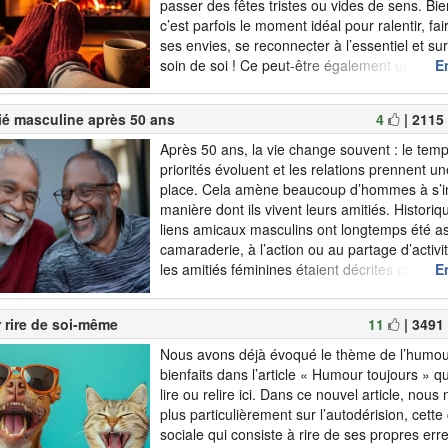
passer des fêtes tristes ou vides de sens. Bie
c’est parfois le moment idéal pour ralentir, fai
ses envies, se reconnecter à l’essentiel et su
soin de soi ! Ce peut-être également une pa
En
intéressante pour tisser du lien social,...
ié masculine après 50 ans
4
| 2115
Après 50 ans, la vie change souvent : le temps
priorités évoluent et les relations prennent u
place. Cela amène beaucoup d’hommes à s’in
manière dont ils vivent leurs amitiés. Histori
liens amicaux masculins ont longtemps été as
camaraderie, à l’action ou au partage d’activi
les amitiés féminines étaient décrites comme
En
et émotionnelles. Mais ces di...
 rire de soi-même
11
| 3491
Nous avons déjà évoqué le thème de l’humou
bienfaits dans l’article « Humour toujours » 
lire ou relire ici. Dans ce nouvel article, no
plus particulièrement sur l’autodérision, cet
sociale qui consiste à rire de ses propres err