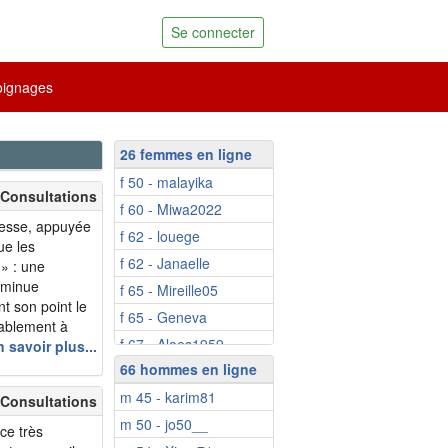
Se connecter
ignages
26 femmes en ligne
f 50 - malayika
 Consultations
f 60 - Miwa2022
omesse, appuyée
f 62 - louege
ue les
f 62 - Janaelle
» : une
diminue
f 65 - Mireille05
nt son point le
f 65 - Geneva
rablement à
f 67 - Aloes1959
té observé par
 savoir plus...
rs le monde, et
66 hommes en ligne
f 68 - Nicosoleil
m 45 - karim81
f 71 - Popoline
 Consultations
m 50 - jo50__
f 80 - Mimiela
ce très