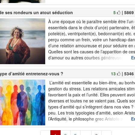
souvent synonyme de déprime. Alors comment
le...
 de ses rondeurs un atout séduction
5
| 5869
À une époque où le paraître semble être l’un 
essentiels dans le choix d’un(e) partenaire, ê
potelé(e), ventripotent(e), bedonnant(e) etc. 
perçu comme un frein, voire un handicap dan
d’une relation amoureuse et pour séduire en 
Quelles sont les causes de l’apparition de ce
d’amour ou autres courbes généreuses ? C
En
accepter ses rondeurs ? En quoi sont-elles u
séduction ? (Notez q...
ype d’amitié entretenez-vous ?
13
| 5346
L’amitié est essentielle au bien-être, au bonh
gestion du stress. Les relations amicales stim
favorisent la paix et l’unité. Elles peuvent av
diverses et toutes ne se valent pas. Quels son
types d’amitié qui s’intègrent dans nos vies 
peu. Les trois typologies d’amitié, selon Aris
l’Antiquité, le philosophe grec Aristote a listé 
En
d’amitié. L’amitié utile (ou par i...