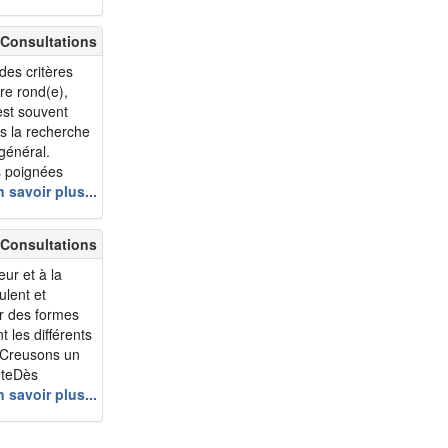
 faire durer
m 65 - bomarc
m 65 - Guaro1960
 Consultations
m 66 - homme633
des critères
m 68 - Sesame24
tre rond(e),
est souvent
m 70 - jogger
s la recherche
m 71 - precurseur
général.
s poignées
m 72 - Victor1451
omment
 savoir plus...
m 73 - Mirovan
n atout
m 74 - erikklapton
 Consultations
m 74 - FranckXa
eur et à la
m 75 - Pleinair74
ulent et
m 79 - francy30
oir des formes
m 79 - CARDINAL47
t les différents
? Creusons un
m 79 - Bertno
toteDès
trois typologies
 savoir plus...