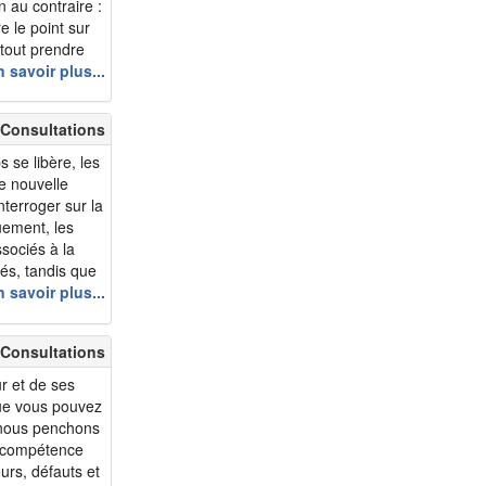
n au contraire :
m 65 - Onurbt
re le point sur
m 66 - Bengoy
rtout prendre
renthèse
 savoir plus...
m 66 - DanielLeo
m 66 - denisd
 Consultations
m 67 - dede2008
m 68 - PierreLeXieme
 se libère, les
ne nouvelle
m 68 - velonature
terroger sur la
m 68 - lacjaunemar
quement, les
sociés à la
m 68 - ToutSimple...
tés, tandis que
m 70 - Ka1600
 plus verbales
 savoir plus...
m 70 - mariopedro
m 70 - chique55
 Consultations
m 70 - Pseudo21
r et de ses
m 71 - Laub55
que vous pouvez
m 71 - Gabriel1954
us nous penchons
te compétence
m 71 - Juju1955
eurs, défauts et
m 71 - Andre70