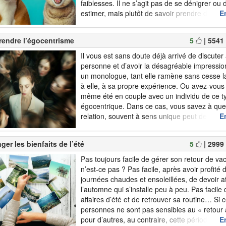
faiblesses. Il ne s’agit pas de se dénigrer ou
estimer, mais plutôt de savoir prendre du recu
En
considérer les choses avec humour. Nous ve.
endre l’égocentrisme
5
| 5541
Il vous est sans doute déjà arrivé de discute
personne et d’avoir la désagréable impression
un monologue, tant elle ramène sans cesse l
à elle, à sa propre expérience. Ou avez-vous
même été en couple avec un individu de ce typ
égocentrique. Dans ce cas, vous savez à quel
relation, souvent à sens unique peut deveni
En
et épuisante émotionnellement....
ger les bienfaits de l’été
5
| 2999
Pas toujours facile de gérer son retour de v
n’est-ce pas ? Pas facile, après avoir profité 
journées chaudes et ensoleillées, de devoir af
l’automne qui s’installe peu à peu. Pas facile
affaires d’été et de retrouver sa routine… Si 
personnes ne sont pas sensibles au « retour 
pour d’autres, au contraire, cette période tran
En