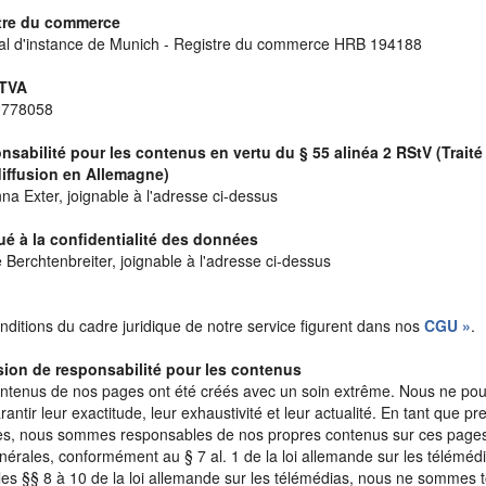
tre du commerce
al d'instance de Munich - Registre du commerce HRB 194188
 TVA
778058
sabilité pour les contenus en vertu du § 55 alinéa 2 RStV (Traité 
diffusion en Allemagne)
na Exter, joignable à l'adresse ci-dessus
é à la confidentialité des données
Berchtenbreiter, joignable à l'adresse ci-dessus
nditions du cadre juridique de notre service figurent dans nos
CGU »
.
sion de responsabilité pour les contenus
ntenus de nos pages ont été créés avec un soin extrême. Nous ne pou
antir leur exactitude, leur exhaustivité et leur actualité. En tant que pr
es, nous sommes responsables de nos propres contenus sur ces pages
énérales, conformément au § 7 al. 1 de la loi allemande sur les télémé
les §§ 8 à 10 de la loi allemande sur les télémédias, nous ne sommes t