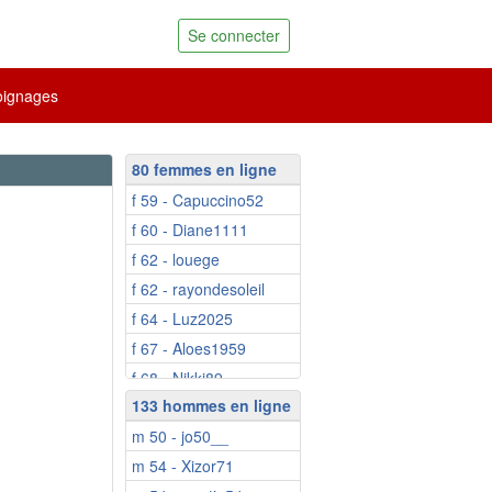
Se connecter
ignages
80 femmes en ligne
f 59 - Capuccino52
f 60 - Diane1111
f 62 - louege
f 62 - rayondesoleil
f 64 - Luz2025
f 67 - Aloes1959
f 68 - Nikki89
133 hommes en ligne
f 68 - Jade27
m 50 - jo50__
f 69 - Aladine
m 54 - Xizor71
f 71 - Popoline