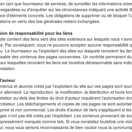
 en tant que fournisseur de services, de surveiller les informations ext
vegardées ou d'enquêter sur les circonstances indiquant une activité ill
nce d'éléments concrets. Les obligations de supprimer ou de bloquer l'ut
ations en vertu des lois générales restent inchangées.
ion de responsabilité pour les liens
site contient des liens vers des sites extérieurs sur lesquels nous n'av
le. Par conséquent, nous ne pouvons accepter aucune responsabilité q
u. Le fournisseur ou l'exploitant des sites sur lesquels renvoient les lie
sable des contenus des pages concernées. Un contrôle permanent du
sur lesquelles renvoient les liens est toutefois déraisonnable sans indi
iolation.
d'auteur
ntenus et œuvres créés par l'exploitant du site sur ces pages sont soum
ur allemand. La reproduction, la modification, la distribution et toute fo
itation au-delà des limites du droit d'auteur requièrent l'autorisation écr
créateur. Les téléchargements et copies de ces pages ne sont autoris
privé et non commercial. Les droits d'auteur de tiers s'appliquent si le
ges n'ont pas été créés par l'exploitant. Les contenus provenant de so
xpressément marqués comme tels. Si vous constatez toutefois une viola
ur, nous vous serions reconnaissants de bien vouloir nous la communi