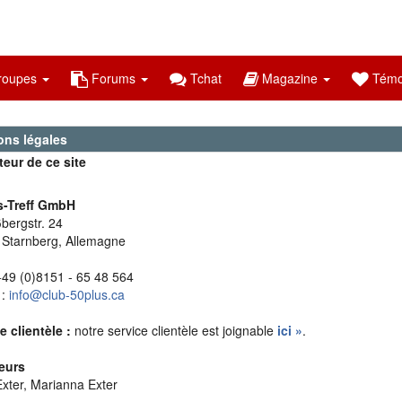
oupes
Forums
Tchat
Magazine
Témo
ons légales
eur de ce site
s-Treff GmbH
bergstr. 24
Starnberg, Allemagne
+49 (0)8151 - 65 48 564
 :
info@club-50plus.ca
e clientèle :
notre service clientèle est joignable
ici »
.
eurs
xter, Marianna Exter