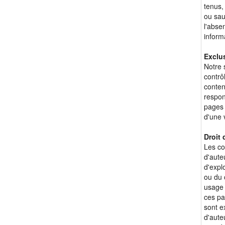
tenus,
ou sau
l'abse
inform
Exclus
Notre 
contrô
conten
respon
pages 
d'une v
Droit 
Les co
d'aute
d'explo
ou du 
usage 
ces pa
sont e
d'aute