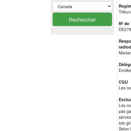
Regis
Tribun
Rechercher
Nº de
DE279
Respon
radio
Marian
Délégu
Emöke 
CGU
Les co
Exclu
Les co
pas gar
servic
lois g
Selon 