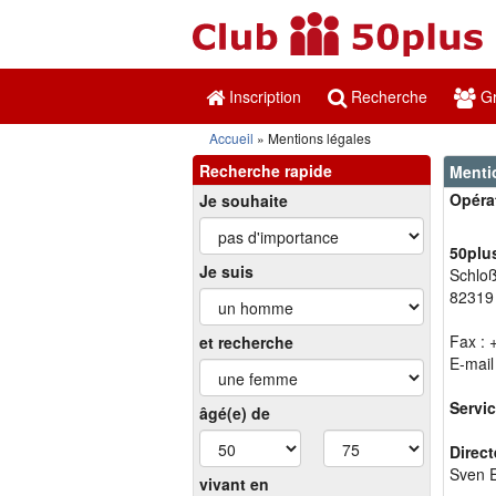
Inscription
Recherche
Gr
Accueil
Mentions légales
Recherche rapide
Menti
Opérat
Je souhaite
50plu
Je suis
Schloß
82319 
Fax : 
et recherche
E-mail
Servic
âgé(e) de
Direct
Sven E
vivant en