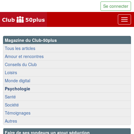
Se connecter
Togg
navig
Magazine du Club-50plus
Tous les articles
Amour et rencontres
Conseils du Club
Loisirs
Monde digital
Psychologie
Santé
Société
Témoignages
Autres
Faire de ses rondeurs un atout séduction