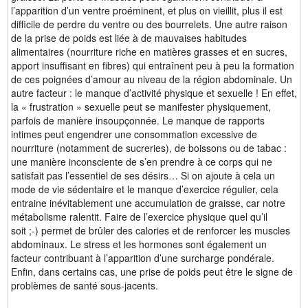
l’apparition d’un ventre proéminent, et plus on vieillit, plus il est
difficile de perdre du ventre ou des bourrelets. Une autre raison
de la prise de poids est liée à de mauvaises habitudes
alimentaires (nourriture riche en matières grasses et en sucres,
apport insuffisant en fibres) qui entraînent peu à peu la formation
de ces poignées d’amour au niveau de la région abdominale. Un
autre facteur : le manque d’activité physique et sexuelle ! En effet,
la « frustration » sexuelle peut se manifester physiquement,
parfois de manière insoupçonnée. Le manque de rapports
intimes peut engendrer une consommation excessive de
nourriture (notamment de sucreries), de boissons ou de tabac :
une manière inconsciente de s’en prendre à ce corps qui ne
satisfait pas l’essentiel de ses désirs… Si on ajoute à cela un
mode de vie sédentaire et le manque d’exercice régulier, cela
entraine inévitablement une accumulation de graisse, car notre
métabolisme ralentit. Faire de l’exercice physique quel qu’il
soit ;-) permet de brûler des calories et de renforcer les muscles
abdominaux. Le stress et les hormones sont également un
facteur contribuant à l’apparition d’une surcharge pondérale.
Enfin, dans certains cas, une prise de poids peut être le signe de
problèmes de santé sous-jacents.