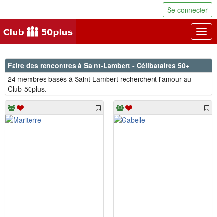
Se connecter
Togg
navig
Faire des rencontres à Saint-Lambert - Célibataires 50+
24 membres basés á Saint-Lambert recherchent l'amour au
Club-50plus.