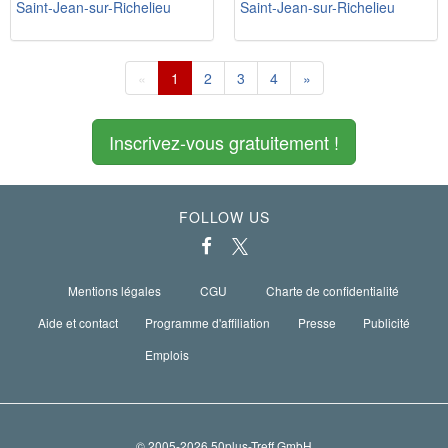
Saint-Jean-sur-Richelieu
Saint-Jean-sur-Richelieu
«
1
2
3
4
»
Inscrivez-vous gratuitement !
FOLLOW US
Mentions légales
CGU
Charte de confidentialité
Aide et contact
Programme d'affiliation
Presse
Publicité
Emplois
© 2005-2026 50plus-Treff GmbH