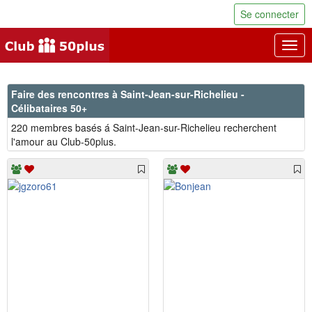
Se connecter
Togg
navig
Faire des rencontres à Saint-Jean-sur-Richelieu -
Célibataires 50+
220 membres basés á Saint-Jean-sur-Richelieu recherchent
l'amour au Club-50plus.