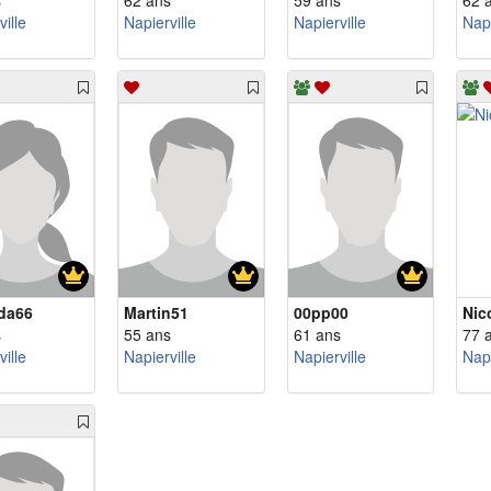
s
62 ans
59 ans
62 
ille
Napierville
Napierville
Napi
da66
Martin51
00pp00
Nic
s
55 ans
61 ans
77 
ille
Napierville
Napierville
Napi