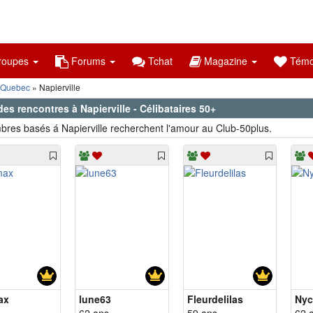
oupes
Forums
Tchat
Magazine
Témo
Quebec
Napierville
des rencontres à Napierville - Célibataires 50+
res basés á Napierville recherchent l'amour au Club-50plus.
ax
lune63
Fleurdelilas
Nyc