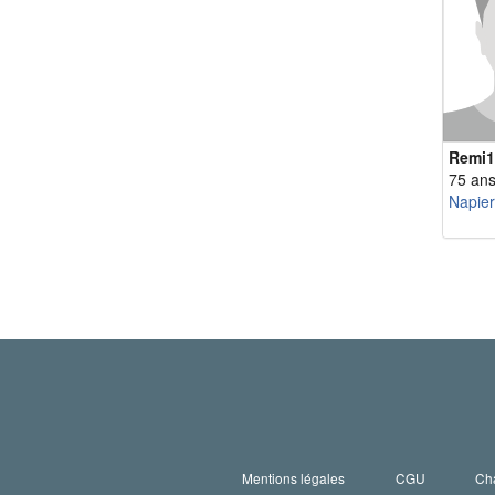
Remi1
75 an
Napierv
Mentions légales
CGU
Cha