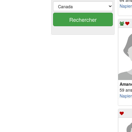
64 an
Napierv
Rechercher
Aman
59 an
Napierv