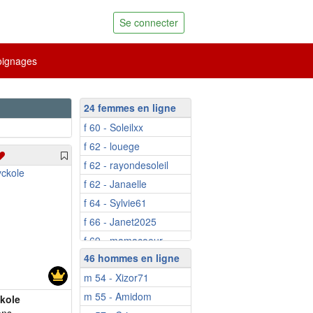
Se connecter
ignages
24 femmes en ligne
f 60 - Soleilxx
f 62 - louege
f 62 - rayondesoleil
f 62 - Janaelle
f 64 - Sylvie61
f 66 - Janet2025
f 69 - mamacoeur
46 hommes en ligne
f 69 - carsey
m 54 - Xizor71
f 71 - Popoline
m 55 - Amidom
f 80 - Mimiela
kole