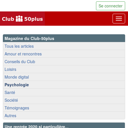
Se connecter
Togg
navig
Magazine du Club-50plus
Tous les articles
Amour et rencontres
Conseils du Club
Loisirs
Monde digital
Psychologie
Santé
Société
Témoignages
Autres
Une rentrée 2020 si particulière...