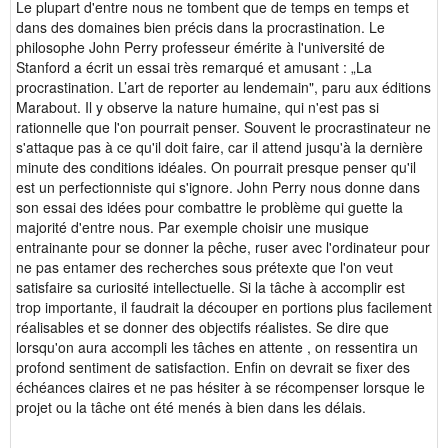
Le plupart d'entre nous ne tombent que de temps en temps et
dans des domaines bien précis dans la procrastination. Le
philosophe John Perry professeur émérite à l'université de
Stanford a écrit un essai très remarqué et amusant : „La
procrastination. L’art de reporter au lendemain", paru aux éditions
Marabout. Il y observe la nature humaine, qui n'est pas si
rationnelle que l'on pourrait penser. Souvent le procrastinateur ne
s'attaque pas à ce qu'il doit faire, car il attend jusqu'à la dernière
minute des conditions idéales. On pourrait presque penser qu'il
est un perfectionniste qui s'ignore. John Perry nous donne dans
son essai des idées pour combattre le problème qui guette la
majorité d'entre nous. Par exemple choisir une musique
entrainante pour se donner la pêche, ruser avec l'ordinateur pour
ne pas entamer des recherches sous prétexte que l'on veut
satisfaire sa curiosité intellectuelle. Si la tâche à accomplir est
trop importante, il faudrait la découper en portions plus facilement
réalisables et se donner des objectifs réalistes. Se dire que
lorsqu'on aura accompli les tâches en attente , on ressentira un
profond sentiment de satisfaction. Enfin on devrait se fixer des
échéances claires et ne pas hésiter à se récompenser lorsque le
projet ou la tâche ont été menés à bien dans les délais.