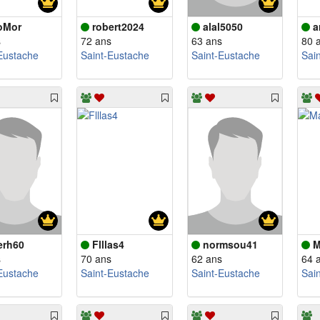
oMor
robert2024
alal5050
a
s
72 ans
63 ans
80 
Eustache
Saint-Eustache
Saint-Eustache
Sai
erh60
Flllas4
normsou41
M
s
70 ans
62 ans
64 
Eustache
Saint-Eustache
Saint-Eustache
Sai