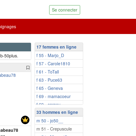
Se connecter
ignages
17 femmes en ligne
f 55 - Marjo_D
b-50plus.
f 57 - Carole1810
f 61 - ToTall
f 63 - Puce63
f 65 - Geneva
f 69 - mamacoeur
f 69 - carsey
33 hommes en ligne
f 80 - Mimiela
m 50 - jo50__
f 54 - coolly
m 51 - Crepuscule
f 57 - Samiyaya
sabeau78