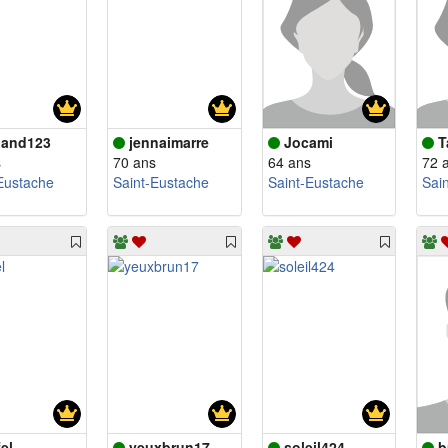
nand123
jennaimarre
Jocami
T
s
70 ans
64 ans
72 
Eustache
Saint-Eustache
Saint-Eustache
Sai
el
yeuxbrun17
soleil424
b