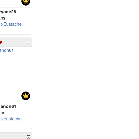
ryane28
ans
nt-Eustache
anon61
ans
nt-Eustache