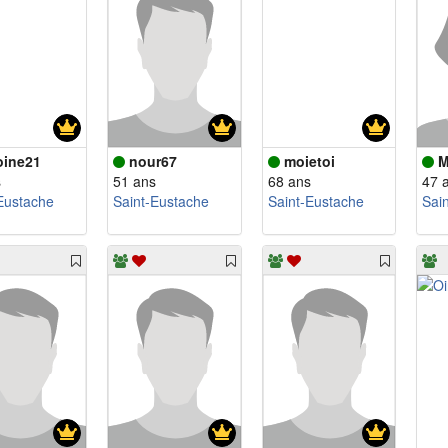
oine21
nour67
moietoi
M
s
51 ans
68 ans
47 
Eustache
Saint-Eustache
Saint-Eustache
Sai