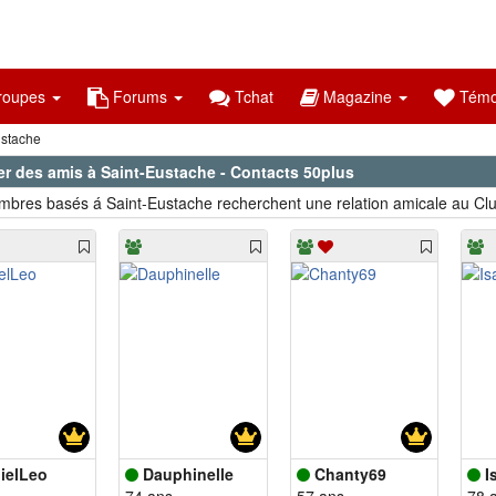
oupes
Forums
Tchat
Magazine
Témo
ustache
er des amis à Saint-Eustache - Contacts 50plus
bres basés á Saint-Eustache recherchent une relation amicale au Clu
ielLeo
Dauphinelle
Chanty69
I