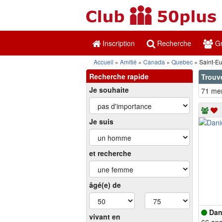
Inscription
Recherche
Gr
Accueil
Amitié
Canada
Quebec
Saint-E
Recherche rapide
Trouv
Je souhaite
71 mem
Je suis
et recherche
âgé(e) de
Dan
vivant en