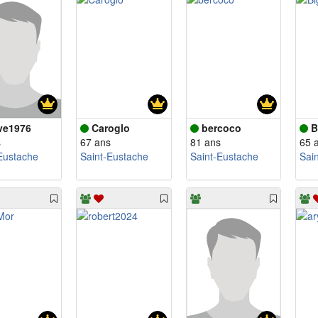
ve1976
Caroglo
bercoco
B
s
67 ans
81 ans
65 
Eustache
Saint-Eustache
Saint-Eustache
Sai