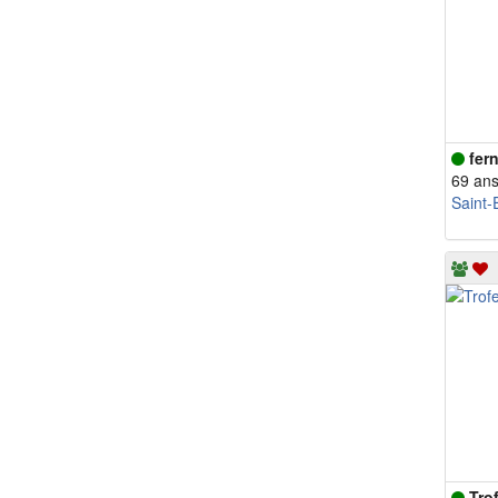
fer
69 an
Saint-
Trof