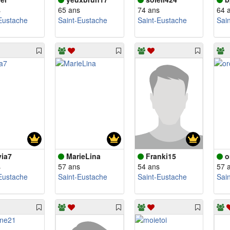
s
65 ans
74 ans
64 
Eustache
Saint-Eustache
Saint-Eustache
Sai
via7
MarieLina
Franki15
o
s
57 ans
54 ans
57 
Eustache
Saint-Eustache
Saint-Eustache
Sai