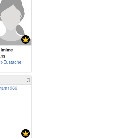
imime
ans
nt-Eustache