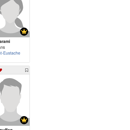
m 72 - claud6
m 72 - Taquin53
m 72 - Bonjean
m 77 - calude
m 78 - ritchpierre
arami
m 80 - Mongrand380
ans
m 98 - LeVagabond...
nt-Eustache
m 52 - Mecluc
m 54 - mami2025
m 56 - fffaaa
m 64 - Tigre14
m 74 - erikklapton
m 75 - Lion29
m 81 - tontonboubou
puffon