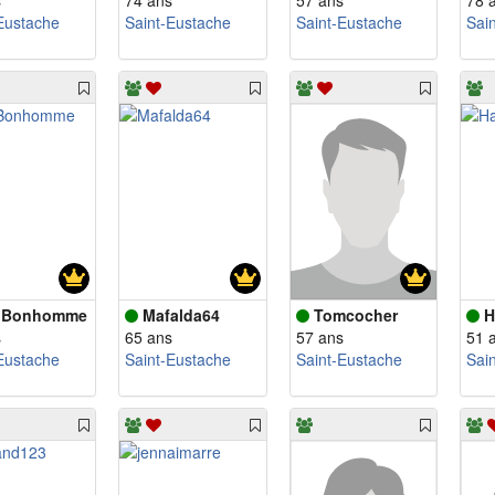
s
74 ans
57 ans
78 
Eustache
Saint-Eustache
Saint-Eustache
Sai
pBonhomme
Mafalda64
Tomcocher
H
s
65 ans
57 ans
51 
Eustache
Saint-Eustache
Saint-Eustache
Sai