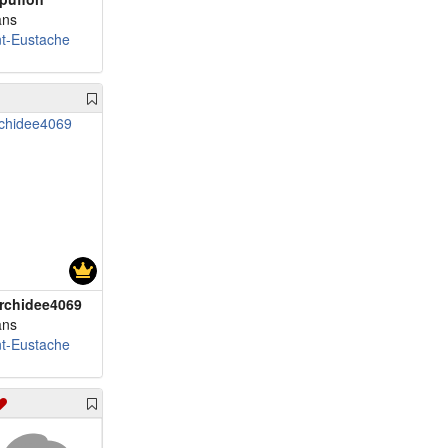
ans
nt-Eustache
rchidee4069
ans
nt-Eustache