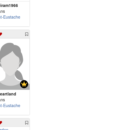
iram1966
ans
nt-Eustache
eartland
ans
nt-Eustache