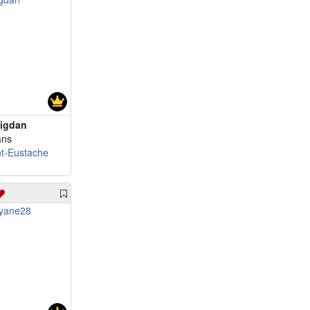
igdan
ans
nt-Eustache