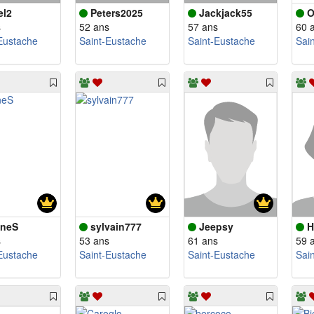
el2
Peters2025
Jackjack55
O
s
52 ans
57 ans
60 
Eustache
Saint-Eustache
Saint-Eustache
Sai
neS
sylvain777
Jeepsy
H
s
53 ans
61 ans
59 
Eustache
Saint-Eustache
Saint-Eustache
Sai