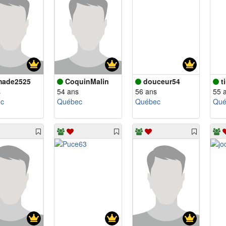
made2525
CoquinMalin
douceur54
t
s
54 ans
56 ans
55 
c
Québec
Québec
Qué