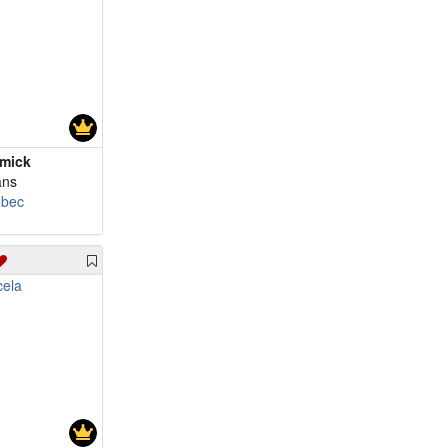
imick
ans
bec