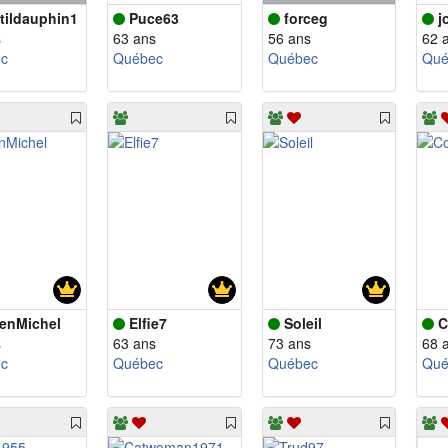
tildauphin1
Puce63
forceg
j
s
63 ans
56 ans
62 
c
Québec
Québec
Qué
ienMichel
Elfie7
Soleil
C
s
63 ans
73 ans
68 
c
Québec
Québec
Qué