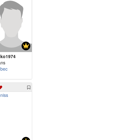
iko1974
ans
bec