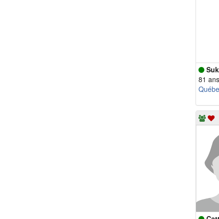
Suk
81 an
Québe
Cat