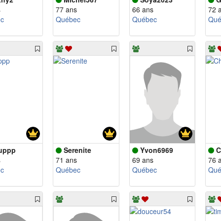
s
77 ans
66 ans
72 
c
Québec
Québec
Qué
uppp
Serenite
Yvon6969
C
s
71 ans
69 ans
76 
c
Québec
Québec
Qué