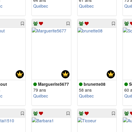
s
64 ans
61 ans
75 
c
Québec
Québec
Qué
out
Marguerite5677
brunette08
S
s
79 ans
58 ans
60 
c
Québec
Québec
Qué