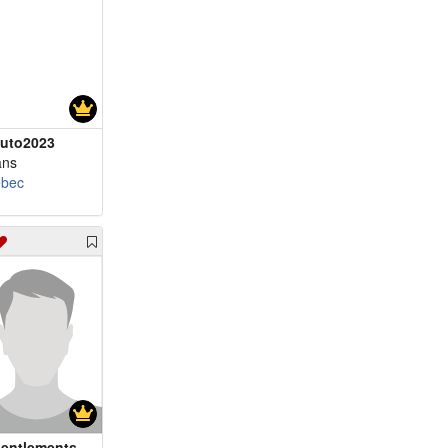
m 71 - Gabriel1954
m 71 - Juju1955
m 72 - Taquin53
m 72 - claud6
m 75 - andre26
uto2023
m 98 - LeVagabond...
ans
m 59 - matrix96
bec
m 61 - Marcque
m 62 - Guropi
m 63 - Rigolo63
m 63 - marco1863
m 64 - Claude08
m 65 - bussman22
m 66 - homme633
m 66 - pierjo
m 66 - Drummondvi...
m 67 - stuntman48
entlements