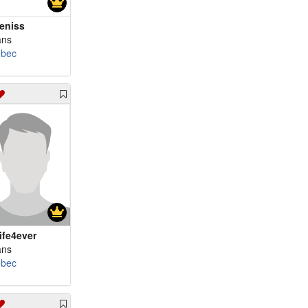
eniss
ans
bec
ife4ever
ans
bec