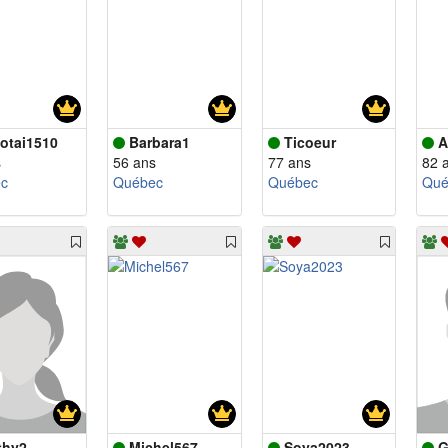
otai1510
Barbara1
Ticoeur
A
s
56 ans
77 ans
82 
c
Québec
Québec
Qué
thy2
Michel567
Soya2023
G