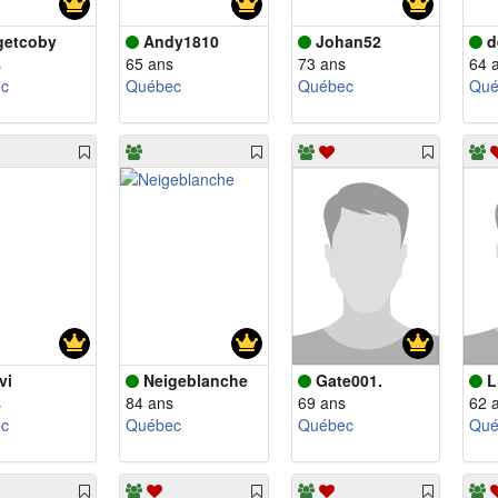
getcoby
Andy1810
Johan52
d
s
65 ans
73 ans
64 
c
Québec
Québec
Qué
vi
Neigeblanche
Gate001.
L
s
84 ans
69 ans
62 
c
Québec
Québec
Qué