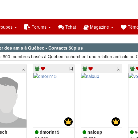
oupes
Forums
Tchat
Magazine
Témo
er des amis à Québec - Contacts 50plus
e 600 membres basés á Québec recherchent une relation amicale au C
ech
dmorin15
naloup
v