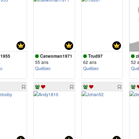
1955
Catwoman1971
Trud97
z
s
55 ans
62 ans
52 
c
Québec
Québec
Qué