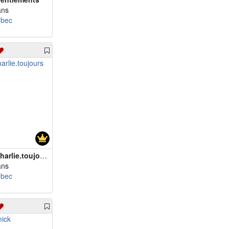
ans
m 68 - espion007
bec
m 68 - Mazout
m 68 - Patout
m 68 - Amourmikael2
m 69 - georges013
m 70 - liondargent
m 72 - Guycot
m 72 - Victor1451
m 73 - senech
m 75 - voyonstoi
m 76 - bealolo
harlie.toujours
ans
bec