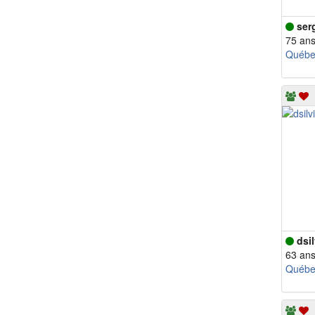
ser
75 an
Québe
dsil
63 an
Québe