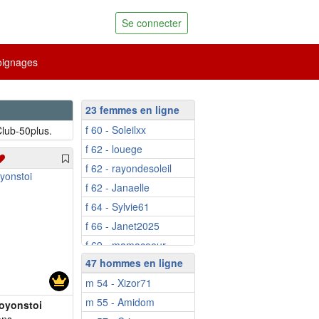
Se connecter
ignages
23 femmes en ligne
f 60 - Soleilxx
lub-50plus.
f 62 - louege
f 62 - rayondesoleil
f 62 - Janaelle
f 64 - Sylvie61
f 66 - Janet2025
f 69 - mamacoeur
47 hommes en ligne
f 69 - carsey
m 54 - Xizor71
f 71 - Popoline
m 55 - Amidom
f 80 - Mimiela
oyonstoi