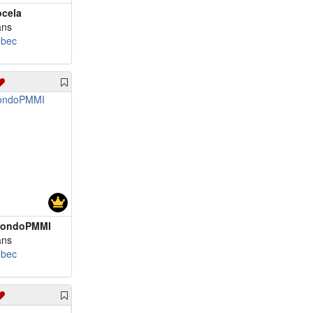
ocela
ans
bec
ondoPMMI
ans
bec