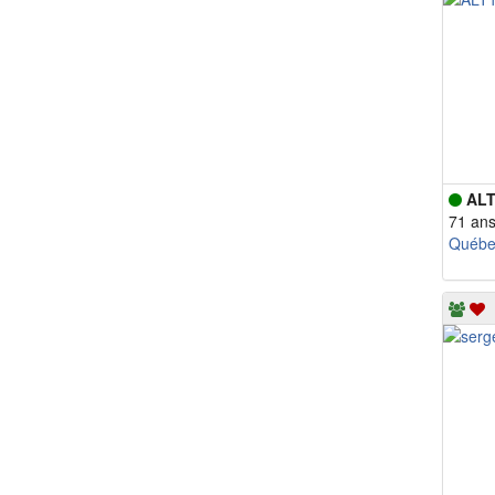
ALT
71 an
Québe