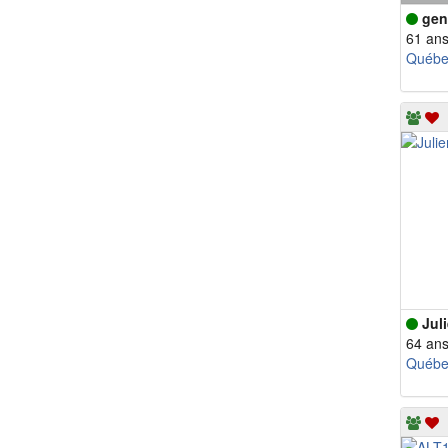
gen
61 an
Québe
Jul
64 an
Québe