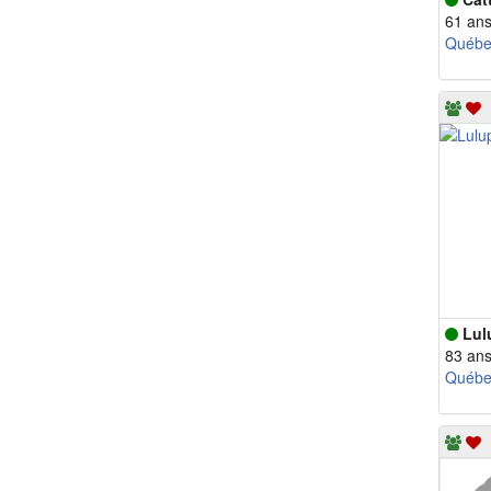
61 an
Québe
Lul
83 an
Québe