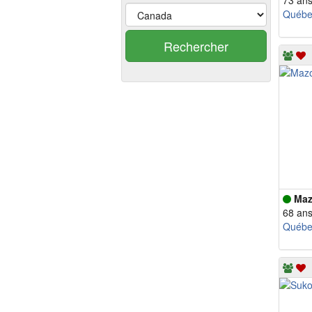
73 an
Québe
Rechercher
Maz
68 an
Québe