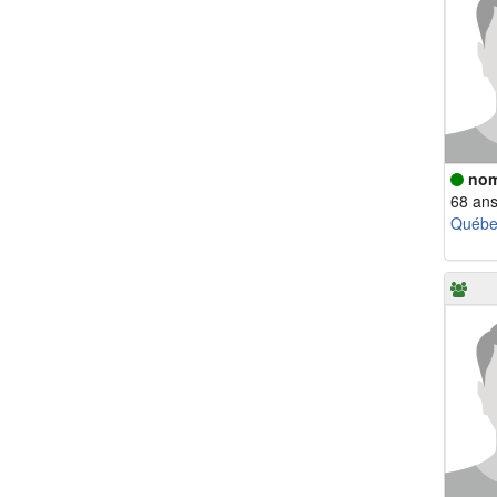
no
68 an
Québe