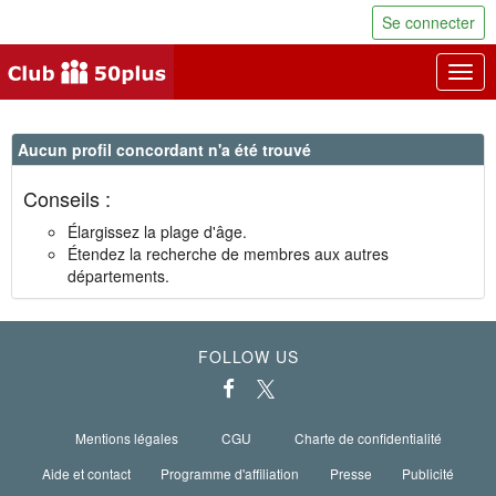
Se connecter
Togg
navig
Aucun profil concordant n'a été trouvé
Conseils :
Élargissez la plage d'âge.
Étendez la recherche de membres aux autres
départements.
FOLLOW US
Mentions légales
CGU
Charte de confidentialité
Aide et contact
Programme d'affiliation
Presse
Publicité