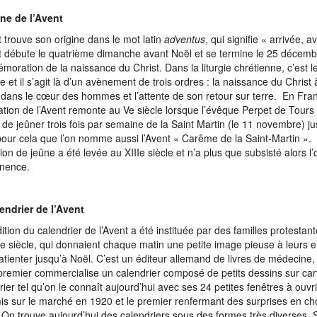
ine de l’Avent
t trouve son origine dans le mot latin
adventus
, qui signifie « arrivée, 
t débute le quatrième dimanche avant Noël et se termine le 25 décembr
oration de la naissance du Christ. Dans la liturgie chrétienne, c’est 
nte et il s’agit là d’un avènement de trois ordres : la naissance du Chris
dans le cœur des hommes et l’attente de son retour sur terre. En Fran
ation de l’Avent remonte au Ve siècle lorsque l’évêque Perpet de Tour
s de jeûner trois fois par semaine de la Saint Martin (le 11 novembre) j
pour cela que l’on nomme aussi l’Avent « Carême de la Saint-Martin ».
ion de jeûne a été levée au XIIIe siècle et n’a plus que subsisté alors l’
inence.
endrier de l’Avent
dition du calendrier de l’Avent a été instituée par des familles protesta
e siècle, qui donnaient chaque matin une petite image pieuse à leurs e
patienter jusqu’à Noël. C’est un éditeur allemand de livres de médecine
 premier commercialise un calendrier composé de petits dessins sur car
rier tel qu’on le connaît aujourd’hui avec ses 24 petites fenêtres à ouvr
is sur le marché en 1920 et le premier renfermant des surprises en ch
On trouve aujourd’hui des calendriers sous des formes très diverses. S