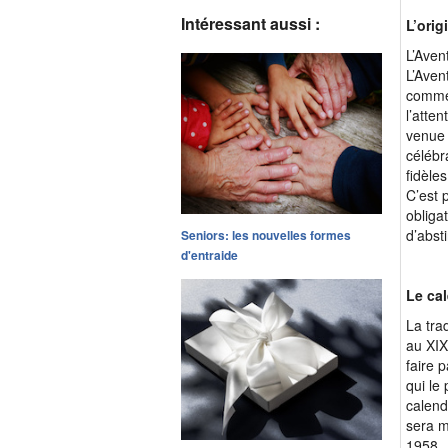
Intéressant aussi :
L’orig
L’Aven
L’Aven
commém
l’atte
venue 
célébr
fidèle
C’est 
obligat
d’abst
Seniors: les nouvelles formes
d'entraide
Le cal
La tra
au XIX
faire 
qui le
calend
sera m
1958. 