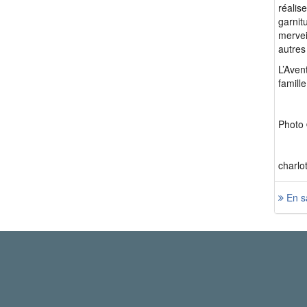
réalis
garnit
mervei
autres
L’Aven
famill
Photo 
charlo
En sa