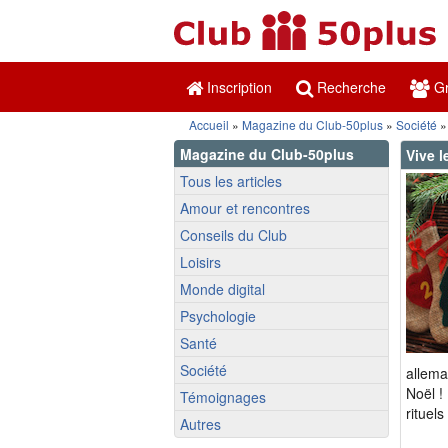
Inscription
Recherche
Gr
Accueil
»
Magazine du Club-50plus
»
Société
» 
Magazine du Club-50plus
Vive l
Tous les articles
Amour et rencontres
Conseils du Club
Loisirs
Monde digital
Psychologie
Santé
Société
allema
Noël !
Témoignages
rituels
Autres