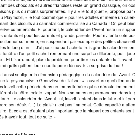
ant des chocolats et autres friandises reste un grand classique, on ob
aisons plus ou moins surprenantes. Il y a « le tout jouet », proposé pa
u Playmobil, « le tout cosmétique » pour les adultes et même un calen
mant des biscuits au cannabis commercialisé au Canada ! On peut bien
dérive commerciale. Et pourtant, le calendrier de l’Avent reste un supp
es enfants et pour les parents et grands-parents. Pour éviter le côté bu
fectionner soi-même, en suspendant par exemple des petites chausset
tes le long d’un fil. J’ai pour ma part acheté trois grands calendriers en
 fenêtre d’un petit sachet renfermant une surprise différente, petit joue
se. Et bizarrement, plus de problème pour tirer les enfants du lit avant l
ond qu’ils quittent leur couette pour découvrir la surprise du jour !
t aussi souligner la dimension pédagogique du calendrier de l’Avent
ique la psychanalyste Geneviève de Taisne: « l’ouverture quotidienne de
es inscrit cette période dans un temps linéaire qui se déroule lentemen
fférent du nôtre, éclaté, zappé. Nous sommes en permanence dans le 
ntané. Le calendrier de l’Avent, lui, inscrit l’enfant dans le futur et lui p
dre son désir. (…) Le plaisir n’est pas immédiat. Cette capacité à atten
uire. Et cela est d’autant plus important que la plupart des enfants sont
s à avoir tout, tout de suite »
uronne de l’Avent