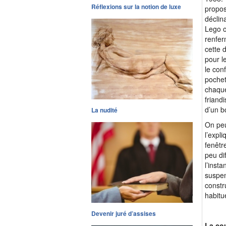
Réflexions sur la notion de luxe
propos
déclin
Lego o
renfer
cette 
pour l
le con
pochet
chaque
friandi
d’un b
La nudité
On peu
l’expl
fenêtr
peu di
l’insta
suspen
constr
habitué
Devenir juré d’assises
La co