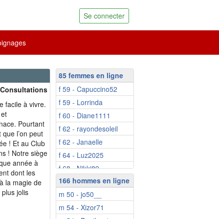
Se connecter
ignages
85 femmes en ligne
f 59 - Capuccino52
 Consultations
f 59 - Lorrinda
 facile à vivre.
 et
f 60 - Diane1111
nace. Pourtant
f 62 - rayondesoleil
 que l’on peut
f 62 - Janaelle
e ! Et au Club
s ! Notre siège
f 64 - Luz2025
aque année à
f 68 - Nikki89
ent dont les
166 hommes en ligne
f 68 - Jade27
 à la magie de
plus jolis
m 50 - jo50__
f 69 - Aladine
m 54 - Xizor71
f 69 - mamacoeur