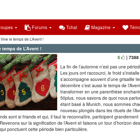
oupes
Forums
Tchat
Magazine
Témo
Vive le temps de L’Avent !
e temps de L’Avent !
5
| 7388
La fin de l’automne n’est pas une période
Les jours ont raccourci, le froid s’installe
s’accompagne souvent d’une grisaille te
décembre c’est aussi le temps de l’Avent
transformer en une parenthèse enchanté
50plus, nous savons de quoi nous parlon
étant basé à Munich, nous sommes ch
nouveau plongés dans les rituels de l’Av
nds sont si friands et qui, il faut le reconnaître, participent grandement
 Revenons sur la signification de l’Avent et faisons un tour d’horizon des 
 qui ponctuent cette période bien particulière.