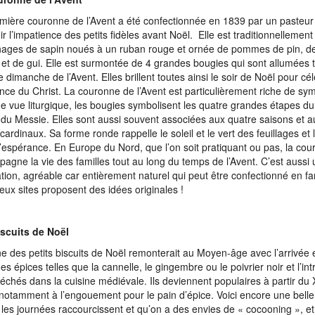
mière couronne de l’Avent a été confectionnée en 1839 par un pasteu
ir l’impatience des petits fidèles avant Noël. Elle est traditionnellement 
ages de sapin noués à un ruban rouge et ornée de pommes de pin, d
r et de gui. Elle est surmontée de 4 grandes bougies qui sont allumées t
 dimanche de l’Avent. Elles brillent toutes ainsi le soir de Noël pour cél
nce du Christ. La couronne de l’Avent est particulièrement riche de sy
de vue liturgique, les bougies symbolisent les quatre grandes étapes du 
du Messie. Elles sont aussi souvent associées aux quatre saisons et a
 cardinaux. Sa forme ronde rappelle le soleil et le vert des feuillages et 
 l’espérance. En Europe du Nord, que l’on soit pratiquant ou pas, la co
agne la vie des familles tout au long du temps de l’Avent. C’est aussi 
tion, agréable car entièrement naturel qui peut être confectionné en fa
ux sites proposent des idées originales !
scuits de Noël
ine des petits biscuits de Noël remonterait au Moyen-âge avec l’arrivée
nes épices telles que la cannelle, le gingembre ou le poivrier noir et l’in
 séchés dans la cuisine médiévale. Ils deviennent populaires à partir du 
notamment à l’engouement pour le pain d’épice. Voici encore une bell
les journées raccourcissent et qu’on a des envies de « cocooning », et