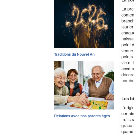
La pre
conten
branch
laurie
chaque
naissa
point 
venue 
Traditions du Nouvel An
points
vie et
accomp
décora
nombre
Les bi
L’orig
certai
Relations avec nos parents âgés
fruits
grâce 
quand 