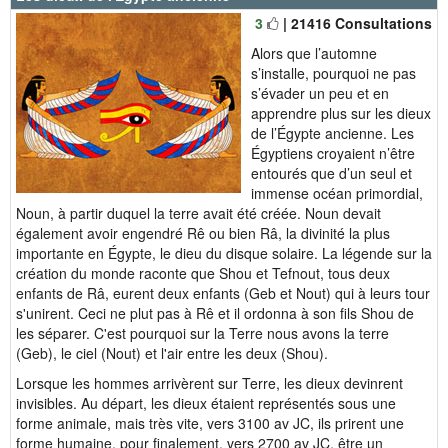
3
| 21416 Consultations
Alors que l’automne
s’installe, pourquoi ne pas
s’évader un peu et en
apprendre plus sur les dieux
de l’Égypte ancienne. Les
Égyptiens croyaient n’être
entourés que d’un seul et
immense océan primordial,
Noun, à partir duquel la terre avait été créée. Noun devait
également avoir engendré Rê ou bien Râ, la divinité la plus
importante en Égypte, le dieu du disque solaire. La légende sur la
création du monde raconte que Shou et Tefnout, tous deux
enfants de Râ, eurent deux enfants (Geb et Nout) qui à leurs tour
s'unirent. Ceci ne plut pas à Rê et il ordonna à son fils Shou de
les séparer. C'est pourquoi sur la Terre nous avons la terre
(Geb), le ciel (Nout) et l'air entre les deux (Shou).
Lorsque les hommes arrivèrent sur Terre, les dieux devinrent
invisibles. Au départ, les dieux étaient représentés sous une
forme animale, mais très vite, vers 3100 av JC, ils prirent une
forme humaine, pour finalement, vers 2700 av JC, être un