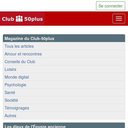
Se connecter
Togg
navig
Magazine du Club-50plus
Tous les articles
Amour et rencontres
Conseils du Club
Loisirs
Monde digital
Psychologie
Santé
Société
Témoignages
Autres
Les dieux de l'Égypte ancienne