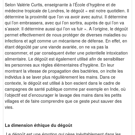
Selon Valérie Curtis, enseignante à l’École d’hygiène et de
médecine tropicale de Londres, le dégoût « est notre quotidien. Il
détermine la proximité que l’on va avoir avec autrui. Il détermine
qui l’on embrassera, avec qui l’on sortira, auprès de qui l’on va
s’assoir. Il détermine aussi qui l’on va fuir ». A l’origine, le dégoût
permet effectivement de nous protéger de diverses maladies ou
infections et agit comme un mécanisme de défense. En effet, en
étant dégoûté par une viande avariée, on ne va pas la
consommer, et par conséquent éviter une potentielle intoxication
alimentaire. Le dégoût est également utilisé afin de sensibiliser
les personnes aux règles élémentaires d’hygiène. En leur
montrant la vitesse de propagation des bactéries, on incite les
individus à se laver plus régulièrement les mains. Dans ce
contexte, le dégoût est utilisé à bon escient dans le cadre de
campagnes de santé publique comme par exemple en Inde, où
l’objectif est d’encourager le lavage des mains dans les petits
villages et de faire comprendre que ce geste peut sauver des
vies.
La dimension éthique du dégoût
Le dégoût est une émotion qui pèse inévitablement dans les