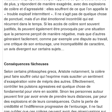
de plus, y répondent de manière exagérée, avec des explosions
de colère et d’agressivité : elles souffrent de ce que l’on appelle le
« trouble explosif intermittent ». Il ne s’agit pas de quelque chose
de ponctuel, mais d’un état émotionnel incontrôlé qui est
récurrent dans le temps. Si les accès de colère sont souvent
justifiés, ils peuvent également être provoqués par une situation
que la personne perçoit de manière négative, mais que d’autres
géreraient facilement, comme par exemple une dispute au travail,
une critique de son entourage, une incompatibilité de caractère,
un avis divergent sur certains sujets…
Conséquences fâcheuses
Selon certains philosophes grecs, Aristote notamment, la colère
peut faire souffrir celui qui l'exprime mais susciter un sentiment
d’exaspération voire de mépris des autres. Effectivement,
contrôler les pulsions agressives est quelque chose de
fondamental pour vivre en société. Sinon les personnes autour
peuvent finir par avoir envie de prendre leurs distances, par peur
des explosions et de leurs conséquences. Outre la perte de
crédibilité et l’indifférence progressive de l’entourage, il ne faut
pas oublier que ces colères peuvent avoir des répercussions sur