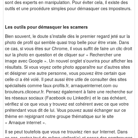
sont des experts en manipulation. Pour éviter cela, il existe des
outils et une procédure simples pour démasquer ces imposteurs.
Les outils pour démasquer les scamers
Bien souvent, le doute s’installe dès le premier regard jeté sur la
photo de profil qui semble quasi trop belle pour être vraie. Dans
ce cas, si vous êtes sur Chrome, il vous suffit de faire un clic droit
sur la photo en question et de cliquer sur « Rechercher une
image avec Google ». Un nouvel onglet s'ouvrira pour afficher les
résultats. Si vous voyez cette photo apparaître sur d’autres sites
et désigner une autre personne, vous pouvez être certain que
celle-ci a été volé. Il peut aussi être utile de consulter des sites
spécialisés comme faux-profils.fr, arnaqueinternet.com ou
brouteurs.clicoeur.fr. Pensez également à faire une recherche sur
les réseaux sociaux (Facebook ou LinkedIn) et le cas échéant,
vérifiez si ce que vous y trouvez est cohérent avec ce que votre
prétendant vous dit de lui. Vous pouvez aussi échanger sur ce
thème en rejoignant notre groupe thématique sur le site
« Arnaque internet ».
Il se peut toutefois que vous ne trouviez rien sur Internet. Dans
ce cas, restez tout de même vigilant(e) et posez des nombreuses