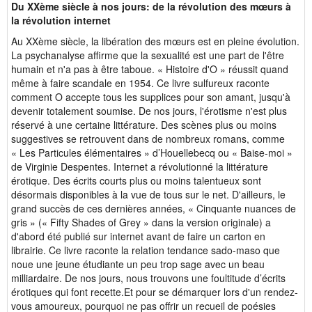
Du XXème siècle à nos jours: de la révolution des mœurs à
la révolution internet
Au XXème siècle, la libération des mœurs est en pleine évolution.
La psychanalyse affirme que la sexualité est une part de l'être
humain et n'a pas à être taboue. « Histoire d'O » réussit quand
même à faire scandale en 1954. Ce livre sulfureux raconte
comment O accepte tous les supplices pour son amant, jusqu'à
devenir totalement soumise. De nos jours, l'érotisme n'est plus
réservé à une certaine littérature. Des scènes plus ou moins
suggestives se retrouvent dans de nombreux romans, comme
« Les Particules élémentaires » d’Houellebecq ou « Baise-moi »
de Virginie Despentes. Internet a révolutionné la littérature
érotique. Des écrits courts plus ou moins talentueux sont
désormais disponibles à la vue de tous sur le net. D'ailleurs, le
grand succès de ces dernières années, « Cinquante nuances de
gris » (« Fifty Shades of Grey » dans la version originale) a
d'abord été publié sur internet avant de faire un carton en
librairie. Ce livre raconte la relation tendance sado-maso que
noue une jeune étudiante un peu trop sage avec un beau
milliardaire. De nos jours, nous trouvons une foultitude d’écrits
érotiques qui font recette.Et pour se démarquer lors d'un rendez-
vous amoureux, pourquoi ne pas offrir un recueil de poésies