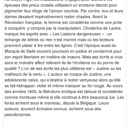
épouses des preux croisés utilisaient un érotisme discret pour
pigmenter leur éloge de l'amour courtois. Par contre, eux et leurs
dames devaient impérativement rester chastes. Avant la
Révolution française, la femme est considérée comme une proie
à conquérir, y compris par la manipulation. Choderlos de Laclos
marque les esprits avec « Les Liaisons dangereuses » : un
échange de lettres où rien n‘est montré mais où les lecteurs
prennent plaisir à lire entre les lignes. C'est l'époque aussi du
Marquis de Sade souvent poursuivi en justice et condamné pour
son esprit libertaire en matière de mœurs. Mais ses écrits si crus
sans le moindre affect relèvent-ils de l'érotisme ou du porno de
qualité ? L'un de ses écrits les plus célèbres est « Justine ou les
malheurs de la vertu ». L'auteur se moque de Justine, une
adolescente naïve, qui s'obstine à rester vertueuse alors qu'elle
se fait kidnapper, violer et même marquer au fer rouge. Au cours
des années 1800, la littérature érotique est taboue et considérée
comme honteuse même si elle continue à être beaucoup lue. Les
livres arrivent sous le manteau, depuis la Belgique. Leurs
auteurs, souvent écrivains connus, écrivent sous des
pseudonymes.