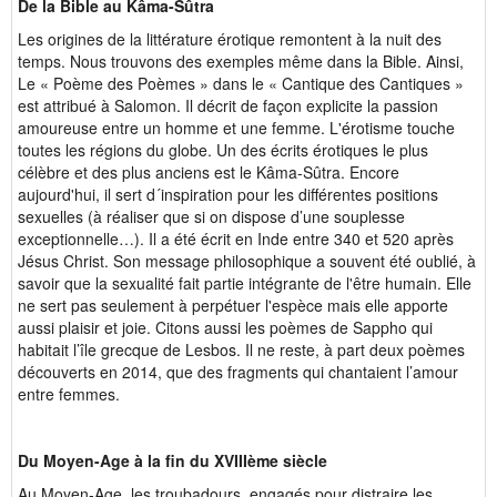
De la Bible au Kâma-Sûtra
Les origines de la littérature érotique remontent à la nuit des
temps. Nous trouvons des exemples même dans la Bible. Ainsi,
Le « Poème des Poèmes » dans le « Cantique des Cantiques »
est attribué à Salomon. Il décrit de façon explicite la passion
amoureuse entre un homme et une femme. L'érotisme touche
toutes les régions du globe. Un des écrits érotiques le plus
célèbre et des plus anciens est le Kâma-Sûtra. Encore
aujourd'hui, il sert d´inspiration pour les différentes positions
sexuelles (à réaliser que si on dispose d’une souplesse
exceptionnelle…). Il a été écrit en Inde entre 340 et 520 après
Jésus Christ. Son message philosophique a souvent été oublié, à
savoir que la sexualité fait partie intégrante de l'être humain. Elle
ne sert pas seulement à perpétuer l'espèce mais elle apporte
aussi plaisir et joie. Citons aussi les poèmes de Sappho qui
habitait l’île grecque de Lesbos. Il ne reste, à part deux poèmes
découverts en 2014, que des fragments qui chantaient l’amour
entre femmes.
Du Moyen-Age à la fin du XVIIIème siècle
Au Moyen-Age, les troubadours, engagés pour distraire les