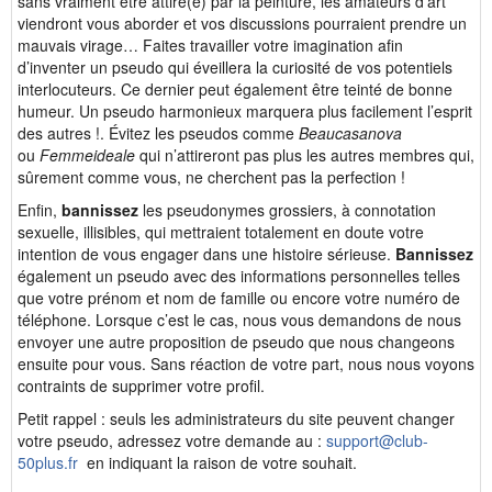
sans vraiment être attiré(e) par la peinture, les amateurs d’art
viendront vous aborder et vos discussions pourraient prendre un
mauvais virage… Faites travailler votre imagination afin
d’inventer un pseudo qui éveillera la curiosité de vos potentiels
interlocuteurs. Ce dernier peut également être teinté de bonne
humeur. Un pseudo harmonieux marquera plus facilement l’esprit
des autres !. Évitez les pseudos comme
Beaucasanova
ou
Femmeideale
qui n’attireront pas plus les autres membres qui,
sûrement comme vous, ne cherchent pas la perfection !
Enfin,
bannissez
les pseudonymes grossiers, à connotation
sexuelle, illisibles, qui mettraient totalement en doute votre
intention de vous engager dans une histoire sérieuse.
Bannissez
également un pseudo avec des informations personnelles telles
que votre prénom et nom de famille ou encore votre numéro de
téléphone. Lorsque c’est le cas, nous vous demandons de nous
envoyer une autre proposition de pseudo que nous changeons
ensuite pour vous. Sans réaction de votre part, nous nous voyons
contraints de supprimer votre profil.
Petit rappel : seuls les administrateurs du site peuvent changer
votre pseudo, adressez votre demande au :
support@club-
50plus.fr
en indiquant la raison de votre souhait.