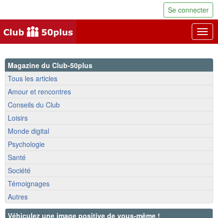
Se connecter
Togg
navig
Magazine du Club-50plus
Tous les articles
Amour et rencontres
Conseils du Club
Loisirs
Monde digital
Psychologie
Santé
Société
Témoignages
Autres
Véhiculez une image positive de vous-même !