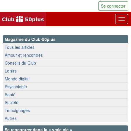
Se connecter
Togg
navig
Magazine du Club-50plus
Tous les articles
Amour et rencontres
Conseils du Club
Loisirs
Monde digital
Psychologie
Santé
Société
Témoignages
Autres
Se rencontrer dans la « vraie vie »