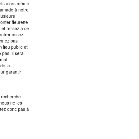
m 56 - yanrem
orts alors même
chamade à notre
m 57 - sag.68
lusieurs
m 59 - matrix96
onter fleurette
m 59 - RODART
et relisez à ce
contrer assez
m 61 - Gate1964
onnez pas
m 63 - Tibonhomme
lieu public et
pas, il sera
m 63 - qwerty18
 mal
m 64 - Tigre14
 de la
m 65 - tompouce69
ur garantir
m 65 - etoilebleu
m 66 - homme633
m 70 - liondargent
e recherche.
nous ne les
m 71 - rem1210
itez donc pas à
m 72 - Victor1451
m 73 - Mirovan
m 74 - Elliot
m 74 - Passeport1