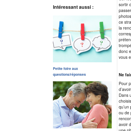
sortir 
Intéressant aussi :
passer
photos
ce str
la ren
corres
préten
trompé
donc e
vous e
Petite foire aux
questions/réponses
Ne fai
Pour p
d’avoi
Dans un
choisi
qu’un 
ou de 
rencon
avoir 
une ph