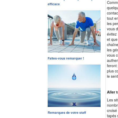
Comme 
efficace
quelqu
contac
tout e
les pe
vous d
évitez
et que
chaîne
les gé
vous c
Faites-vous remarquer !
authen
feront
plus c
le sen
Aller 
Les si
nombre
croisé
Remarques de votre staff
tapés s