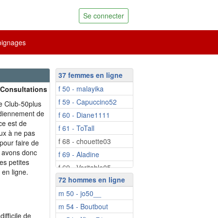
Se connecter
ignages
37 femmes en ligne
f 50 - malayika
 Consultations
f 59 - Capuccino52
e Club-50plus
idiennement de
f 60 - Diane1111
ce est de
f 61 - ToTall
ux à ne pas
f 68 - chouette03
pour faire de
s avons donc
f 69 - Aladine
es petites
f 69 - Veritable05
 en ligne.
72 hommes en ligne
f 69 - mamacoeur
m 50 - jo50__
f 71 - Popoline
m 54 - Boutbout
f 73 - franmary
ifficile de