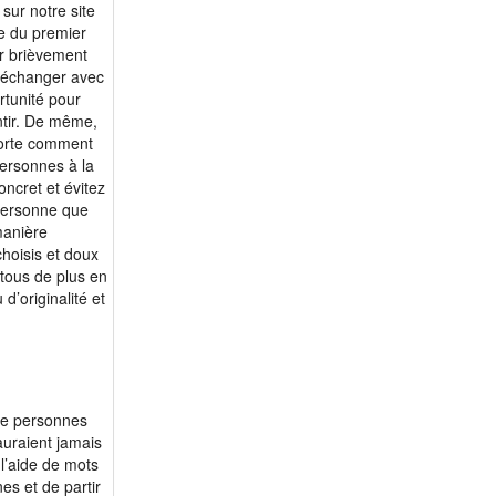
sur notre site
m 71 - Laub55
se du premier
er brièvement
m 72 - claud6
z échanger avec
m 72 - Tessier
rtunité pour
m 72 - Voyageur5
ntir. De même,
mporte comment
m 72 - Taquin53
personnes à la
m 72 - Jc1953
oncret et évitez
m 73 - Model52
 personne que
manière
m 77 - calude
hoisis et doux
m 79 - pl401501
 tous de plus en
m 80 - Mongrand380
’originalité et
m 81 - MarcelV1945
m 83 - Jacques.L
m 50 - AlcibiadeQ...
m 51 - Yoni750
 de personnes
auraient jamais
m 53 - happyD
 l’aide de mots
m 56 - fffaaa
nes et de partir