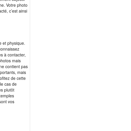
m 66 - denisd
f 66 - blancheCho...
he. Votre photo
cté, c’est ainsi
m 66 - Sylvain.F
f 67 - Sympha11
m 67 - dede2008
f 68 - Francesca64
m 67 - Lagimo
f 69 - nicolobino
m 67 - rej350
f 69 - Amshas
e et physique.
m 68 - bravolevie
f 69 - blues67
 connaissez
m 68 - PierreLeXieme
f 73 - carole1953
s à contacter,
m 68 - Zephyr
f 74 - Dauphinelle
 photos mais
 ne contient pas
m 68 - lacjaunemar
f 74 - MarieMaxime
mportants, mais
m 68 - ToutSimple...
f 79 - Marguerite...
ofitez de cette
m 70 - nedail
le cas de
s plutôt
m 70 - Ka1600
exemples
m 70 - chique55
sont vos
m 71 - Andre70
m 71 - Juju1955
m 71 - Gabriel1954
m 71 - Roberdoremi