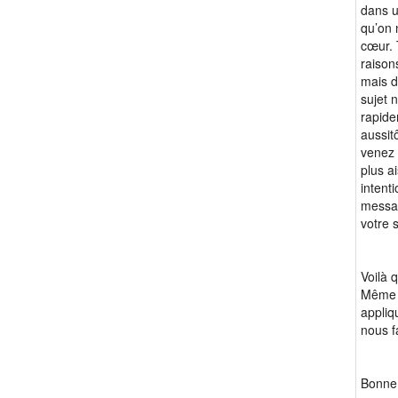
dans u
qu’on 
cœur. 
raison
mais d
sujet 
rapide
aussit
venez 
plus a
intenti
messag
votre s
Voilà 
Même s
appliq
nous f
Bonne 