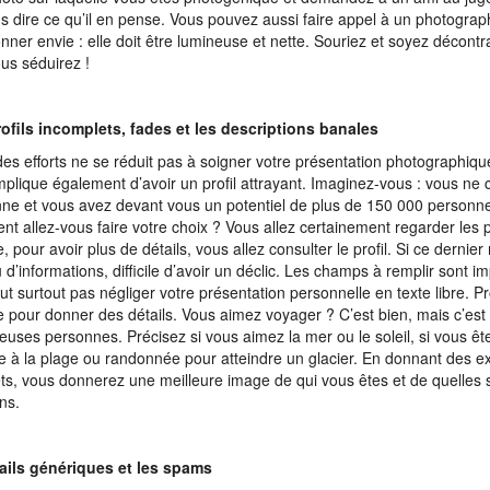
s dire ce qu’il en pense. Vous pouvez aussi faire appel à un photograp
onner envie : elle doit être lumineuse et nette. Souriez et soyez décontra
us séduirez !
ofils incomplets, fades et les descriptions banales
des efforts ne se réduit pas à soigner votre présentation photographiqu
mplique également d’avoir un profil attrayant. Imaginez-vous : vous ne
ne et vous avez devant vous un potentiel de plus de 150 000 personne
t allez-vous faire votre choix ? Vous allez certainement regarder les
, pour avoir plus de détails, vous allez consulter le profil. Si ce dernier
 d’informations, difficile d’avoir un déclic. Les champs à remplir sont i
faut surtout pas négliger votre présentation personnelle en texte libre. Pr
 pour donner des détails. Vous aimez voyager ? C’est bien, mais c’est 
uses personnes. Précisez si vous aimez la mer ou le soleil, si vous ête
e à la plage ou randonnée pour atteindre un glacier. En donnant des 
ts, vous donnerez une meilleure image de qui vous êtes et de quelles 
ns.
ails génériques et les spams