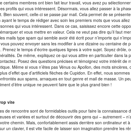
certains membres ont bien fait leur travail, vous avez pu sélectionner 
es profils qui vous intéressent. Désormais, vous allez passer à la pha
t. Bien souvent, celle-ci se passe par mail. Cela permet de se présent
n ayant le temps de rédiger avec soin les premiers mots que vous alle
rsonnes qui vous intéressent. Dans ce cas, saisissez encore cette oppo
émarquer et vous mettre en valeur. Cela ne veut pas dire qu’il faut me
 les mails type spam qui semble avoir été écrit pour n’importe qui n’i
 vous pouvez envoyer sans les modifier à une dizaine ou centaine de 
. Prenez le temps d’écrire quelques lignes à votre sujet. Soyez drôle, c
néralités. De même, expliquez ce qui vous attire en particulier dans la
ontactez. Posez des questions précises et témoignez votre intérêt de 
tique. Même si vous n’êtes pas Vénus ou Apollon, des mots sincères, c
 plus d’effet que d’artificiels flèches de Cupidon. En effet, nous sommes
onfrontés aux spams, arnaques en tout genre et mail de masse. Un peu d
timent d’être unique ne peuvent faire que le plus grand bien !
trop vite
tes de rencontre sont de formidables outils pour faire la connaissance
uses et variées et surtout de découvrir des gens qui – autrement – n’
 votre chemin. Mais, confortablement assis derrière son ordinateur et à
ur un clavier, il est vite facile de laisser son imagination prendre les rê