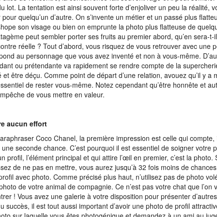
du lot. La tentation est ainsi souvent forte d’enjoliver un peu la réalité, v
 pour quelqu’un d’autre. On s’invente un métier et un passé plus flatteu
hope son visage ou bien on emprunte la photo plus flatteuse de quelqu’
atagème peut sembler porter ses fruits au premier abord, qu’en sera-t-
contre réelle ? Tout d’abord, vous risquez de vous retrouver avec une 
pond au personnage que vous avez inventé et non à vous-même. D’autr
dant ou prétendante va rapidement se rendre compte de la supercherie
 et être déçu. Comme point de départ d’une relation, avouez qu’il y a mi
ssentiel de rester vous-même. Notez cependant qu’être honnête et au
mpêche de vous mettre en valeur.
re aucun effort
araphraser Coco Chanel, la première impression est celle qui compte,
r une seconde chance. C’est pourquoi il est essentiel de soigner votre p
 profil, l’élément principal et qui attire l’œil en premier, c’est la photo.
ssez de ne pas en mettre, vous aurez jusqu’à 32 fois moins de chances
profil avec photo. Comme précisé plus haut, n’utilisez pas de photo volé
photo de votre animal de compagnie. Ce n’est pas votre chat que l’on 
trer ! Vous avez une galerie à votre disposition pour présenter d’autre
du succès, il est tout aussi important d’avoir une photo de profil attracti
oto sur laquelle vous êtes photogénique et demandez à un ami au juge