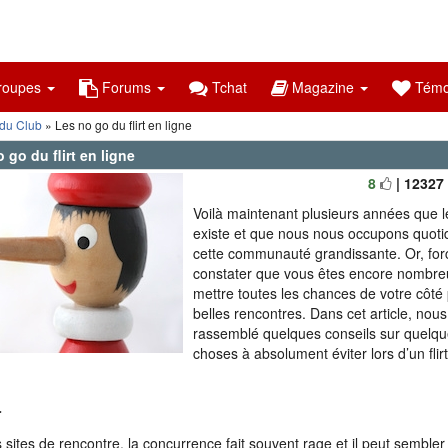
oupes
Forums
Tchat
Magazine
Témo
 du Club
» Les no go du flirt en ligne
 go du flirt en ligne
8
| 12327
Voilà maintenant plusieurs années que l
existe et que nous nous occupons quot
cette communauté grandissante. Or, for
constater que vous êtes encore nombre
mettre toutes les chances de votre côté 
belles rencontres. Dans cet article, nou
rassemblé quelques conseils sur quelqu
choses à absolument éviter lors d’un flirt
r
s sites de rencontre, la concurrence fait souvent rage et il peut sembler d