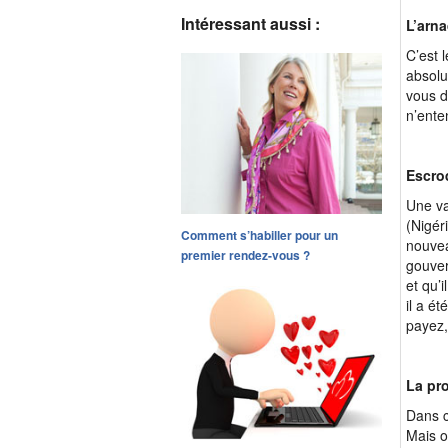
Intéressant aussi :
L’arn
C’est l
absolu
vous d
n’ente
Escroq
Une va
(Nigér
Comment s’habiller pour un
nouvea
premier rendez-vous ?
gouver
et qu’
il a é
payez, 
La pro
Dans c
Mais o