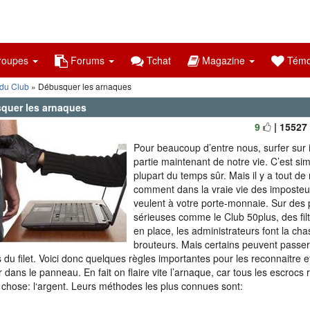
oupes
Forums
Tchat
Magazine
Témo
 du Club
» Débusquer les arnaques
quer les arnaques
9
| 15527
Pour beaucoup d’entre nous, surfer sur i
partie maintenant de notre vie. C’est sim
plupart du temps sûr. Mais il y a tout d
comment dans la vraie vie des imposteu
veulent à votre porte-monnaie. Sur des
sérieuses comme le Club 50plus, des filt
en place, les administrateurs font la ch
brouteurs. Mais certains peuvent passer
s du filet. Voici donc quelques règles importantes pour les reconnaitre e
 dans le panneau. En fait on flaire vite l’arnaque, car tous les escrocs 
hose: l‘argent. Leurs méthodes les plus connues sont: