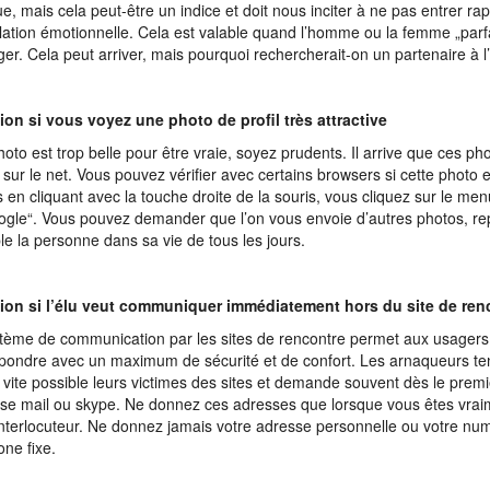
e, mais cela peut-être un indice et doit nous inciter à ne pas entrer r
lation émotionnelle. Cela est valable quand l’homme ou la femme „parfa
nger. Cela peut arriver, mais pourquoi rechercherait-on un partenaire à l
ion si vous voyez une photo de profil très attractive
photo est trop belle pour être vraie, soyez prudents. Il arrive que ces ph
 sur le net. Vous pouvez vérifier avec certains browsers si cette photo es
rs en cliquant avec la touche droite de la souris, vous cliquez sur le me
ogle“. Vous pouvez demander que l’on vous envoie d’autres photos, re
e la personne dans sa vie de tous les jours.
tion si l’élu veut communiquer immédiatement hors du site de ren
tème de communication par les sites de rencontre permet aux usagers
pondre avec un maximum de sécurité et de confort. Les arnaqueurs ten
s vite possible leurs victimes des sites et demande souvent dès le premi
sse mail ou skype. Ne donnez ces adresses que lorsque vous êtes vrai
interlocuteur. Ne donnez jamais votre adresse personnelle ou votre nu
one fixe.