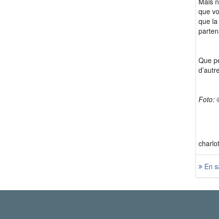
Mais n
que vo
que la
parten
Que pe
d’autr
Foto: 
charlo
En sa