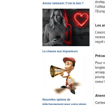
érotiq
Amour naissant: C'est le bon ?
l’util
l’Euro
Les a
L’escr
recevo
reçoit
La chasse aux imposteurs
Préca
Pour r
longte
arnaqu
pourqu
coeur 
Attent
Nouvelles options de
Certes
téléchargement pour votre photo