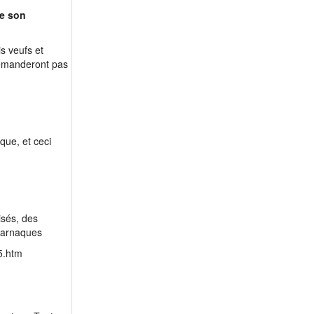
m 72 - Victor1451
re son
m 73 - Mirovan
m 79 - francy30
s veufs et
m 81 - tontonboubou
demanderont pas
m 87 - ander22
que, et ceci
isés, des
s arnaques
5.htm