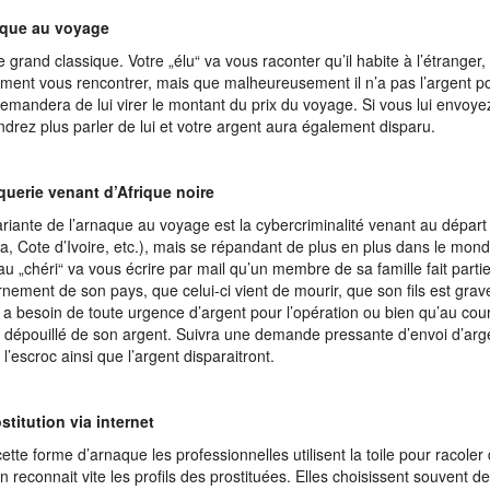
aque au voyage
e grand classique. Votre „élu“ va vous raconter qu’il habite à l’étranger, 
ment vous rencontrer, mais que malheureusement il n’a pas l’argent po
emandera de lui virer le montant du prix du voyage. Si vous lui envoyez
ndrez plus parler de lui et votre argent aura également disparu.
uerie venant d’Afrique noire
riante de l’arnaque au voyage est la cybercriminalité venant au départ 
ia, Cote d’Ivoire, etc.), mais se répandant de plus en plus dans le mond
u „chéri“ va vous écrire par mail qu’un membre de sa famille fait parti
nement de son pays, que celui-ci vient de mourir, que son fils est gr
il a besoin de toute urgence d’argent pour l’opération ou bien qu’au co
té dépouillé de son argent. Suivra une demande pressante d’envoi d’arg
l’escroc ainsi que l’argent disparaitront.
stitution via internet
ette forme d’arnaque les professionnelles utilisent la toile pour racoler 
n reconnait vite les profils des prostituées. Elles choisissent souvent 