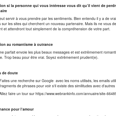
ion si la personne qui vous intéresse vous dit qu’il vient de perd
aire
eut servir à vous prendre par les sentiments. Bien entendu il y a de vrai
 sur les sites qui cherchent un nouveau partenaire. Mais ils ne vous 
nt et attendront tout simplement de la compréhension de votre part.
tion au romantisme à outrance
e parfait envoie les plus beaux messages et est extrêmement romanti
ite. Trop beau pour être vrai. Soyez extrêmement prudent(e).
s de doute
Faites une recherche sur Google avec les noms utilisés, les emails util
fragments de phrases pour voir s'il existe des similitudes avec d'autre
Allez faire un tour sur https://www.webrankinfo.com/annuaire/site-6648
hance pour l‘amour