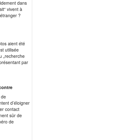
apidement dans
m 56 - fffaaa
it“ vivent à
’étranger ?
m 56 - Tigars17
m 58 - Puncho
m 59 - matrix96
m 60 - Bennyh
otos aient été
t utilisée
m 60 - Pierre33
nu „recherche
m 62 - Guropi
présentant par
m 63 - marco1863
m 64 - Arles20
m 65 - Magellan61
contre
m 69 - Pomm56
 de
m 69 - georges013
tent d’éloigner
er contact
m 70 - Nounoursan...
ment sûr de
m 70 - jogger
méro de
m 71 - mlacocean
m 72 - Guycot