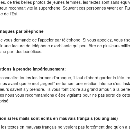
ues, de très belles photos de jeunes femmes, les textes sont sans équi
isateur reconnait vite la supercherie. Souvent ces personnes vivent en R
pe de l’Est.
rnaques par téléphone
oc vous demande de l’appeler par téléphone. Si vous appelez, vous ris
ir une facture de téléphone exorbitante qui peut être de plusieurs millier
 une part des bénéfices.
utions à prendre impérieusement:
econnaitre toutes les formes d’arnaque, il faut d’abord garder la tête fr
mps avant que le mot „argent“ ne tombe, une relation intense s’est inst
eurs savent s’y prendre. Ils vous font croire au grand amour, à la perle
oi nous vous recommandons d’être vigilants pour ne pas sortir de cette 
brisé.
ion si les mails sont écrits en mauvais français (ou anglais)
 les textes en mauvais français ne veulent pas forcément dire qu’on a a