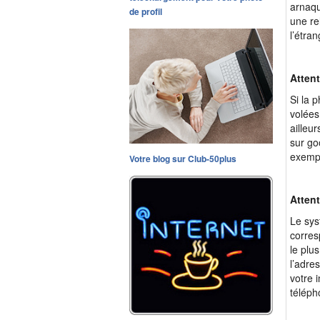
arnaqu
de profil
une re
l’étra
Attent
Si la 
volées
ailleu
sur go
exempl
Votre blog sur Club-50plus
Atten
Le sys
corres
le plu
l’adre
votre 
téléph