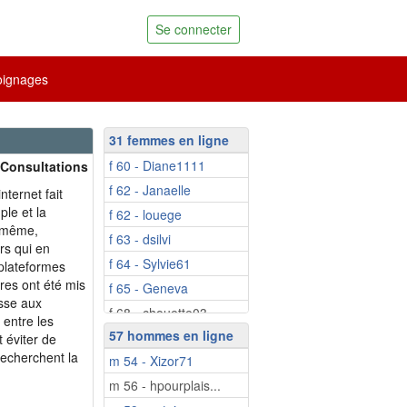
Se connecter
ignages
31 femmes en ligne
f 60 - Diane1111
 Consultations
f 62 - Janaelle
nternet fait
ple et la
f 62 - louege
e même,
f 63 - dsilvi
rs qui en
f 64 - Sylvie61
 plateformes
res ont été mis
f 65 - Geneva
asse aux
f 68 - chouette03
 entre les
57 hommes en ligne
f 69 - carsey
t éviter de
recherchent la
m 54 - Xizor71
f 69 - mamacoeur
m 56 - hpourplais...
f 69 - Aladine