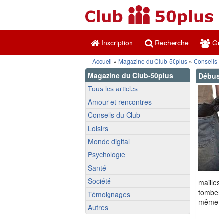
Inscription
Recherche
Gr
Accueil
»
Magazine du Club-50plus
»
Conseils
Magazine du Club-50plus
Débus
Tous les articles
Amour et rencontres
Conseils du Club
Loisirs
Monde digital
Psychologie
Santé
Société
maille
tomber
Témoignages
même c
Autres