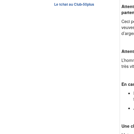
Le tchat au Club-50plus
Attent
parten
Ceci p
veuves
d’arge
Atten
L’homm
très v
En ca
Une c