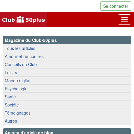
Se connecter
Togg
navig
Magazine du Club-50plus
Tous les articles
Amour et rencontres
Conseils du Club
Loisirs
Monde digital
Psychologie
Santé
Société
Témoignages
Autres
Aperçu d'article de blog