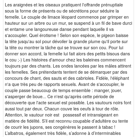
Les araignées et les oiseaux pratiquent l'offrande prénuptiale
sous la forme de présents ou de sécrétions pour séduire la
femelle. Le couple de limace léopard commence par grimper en
hauteur sur un arbre ou un mur, se suspend à un fil de bave durci
et entame une langoureuse danse pendant laquelle il va
s'accoupler. Quel érotisme ! Selon son espèce, le pigeon baisse
la tête jusqu'au sol pour dévoiler la grande plume qu'il porte sur
la tête ou montrer la tâche qui se trouve sur son cou. Pour lui
donner son accord, la femelle lui fait alors des petits bisous dans
le cou ;-) Les histoires d'amour chez les baleines commencent
toujours par des chants. Les ondes lancées par les mâles attirent
les femelles. Ses prétendants tentent de se démarquer par des
concours de chant, des sauts et des cabrioles. Fidèle, l'éléphant
n'a que très peu de rapports sexuels. Avant de s'accoupler, le
couple passe beaucoup de temps ensemble : manger, jouer,
s'asperger de boue... Ce n'est qu'après cette période de
découverte que l'acte sexuel est possible. Les vautours noirs font
aussi tout par deux. Chacun couve les oeufs à tour de rôle.
Attention, le vautour noir est possessif et intransigeant en
matière de fidélité. S’il est reconnu coupable d’adultère ou tente
de courir les jupons, ses congénères le passent à tabac !
L’albatros, également très fidèle, s’adonne à d’interminables