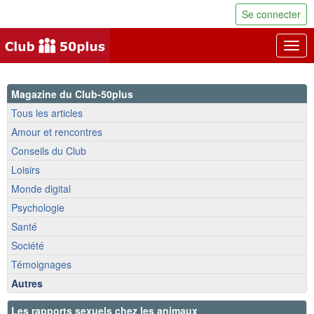
Se connecter
Togg
navig
Magazine du Club-50plus
Tous les articles
Amour et rencontres
Conseils du Club
Loisirs
Monde digital
Psychologie
Santé
Société
Témoignages
Autres
Les rapports sexuels chez les animaux