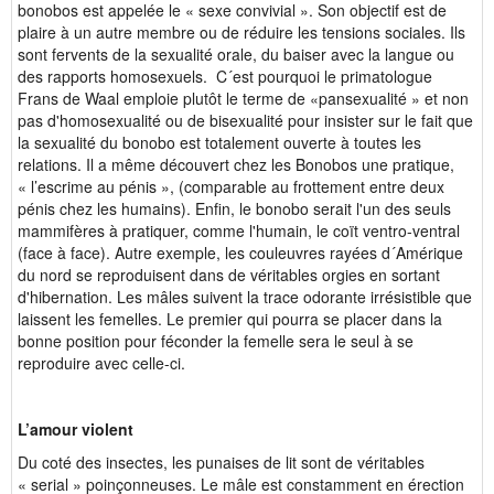
bonobos est appelée le « sexe convivial ». Son objectif est de
plaire à un autre membre ou de réduire les tensions sociales. Ils
sont fervents de la sexualité orale, du baiser avec la langue ou
des rapports homosexuels. C´est pourquoi le primatologue
Frans de Waal emploie plutôt le terme de «pansexualité » et non
pas d'homosexualité ou de bisexualité pour insister sur le fait que
la sexualité du bonobo est totalement ouverte à toutes les
relations. Il a même découvert chez les Bonobos une pratique,
« l’escrime au pénis », (comparable au frottement entre deux
pénis chez les humains). Enfin, le bonobo serait l'un des seuls
mammifères à pratiquer, comme l'humain, le coït ventro-ventral
(face à face). Autre exemple, les couleuvres rayées d´Amérique
du nord se reproduisent dans de véritables orgies en sortant
d'hibernation. Les mâles suivent la trace odorante irrésistible que
laissent les femelles. Le premier qui pourra se placer dans la
bonne position pour féconder la femelle sera le seul à se
reproduire avec celle-ci.
L’amour violent
Du coté des insectes, les punaises de lit sont de véritables
« serial » poinçonneuses. Le mâle est constamment en érection