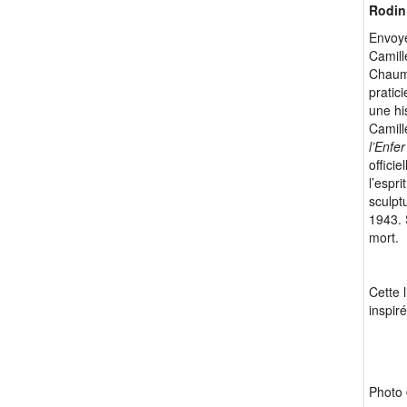
Rodin
Envoyé
Camill
Chaumi
pratic
une hi
Camill
l’Enfe
officie
l’espr
sculpt
1943. 
mort.
Cette l
inspir
Photo