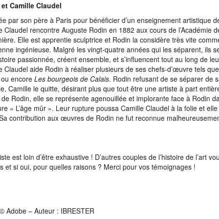
 et Camille Claudel
e par son père à Paris pour bénéficier d’un enseignement artistique de
e Claudel rencontre Auguste Rodin en 1882 aux cours de l’Académie d
ère. Elle est apprentie sculptrice et Rodin la considère très vite com
ienne ingénieuse. Malgré les vingt-quatre années qui les séparent, ils 
stoire passionnée, créent ensemble, et s’influencent tout au long de leur
e Claudel aide Rodin à réaliser plusieurs de ses chefs-d’œuvre tels qu
r
ou encore
Les bourgeois de Calais
. Rodin refusant de se séparer de
lle, Camille le quitte, désirant plus que tout être une artiste à part enti
it de Rodin, elle se représente agenouillée et implorante face à Rodin d
ure « L’âge mûr ». Leur rupture poussa Camille Claudel à la folie et ell
Sa contribution aux œuvres de Rodin ne fut reconnue malheureusemen
iste est loin d’être exhaustive ! D’autres couples de l’histoire de l’art vou
és et si oui, pour quelles raisons ? Merci pour vos témoignages !
 © Adobe – Auteur : IBRESTER