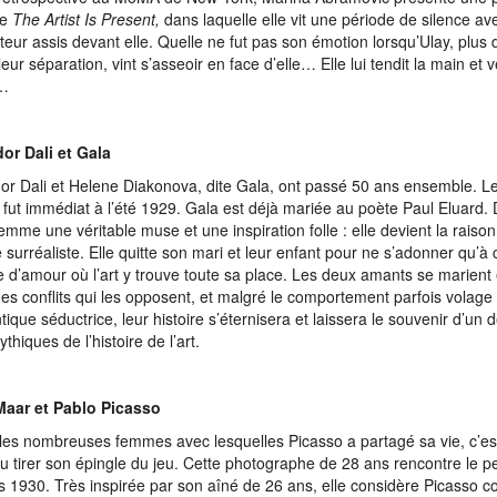
ée
The Artist Is Present,
dans laquelle elle vit une période de silence a
teur assis devant elle. Quelle ne fut pas son émotion lorsqu’Ulay, plus 
leur séparation, vint s’asseoir en face d’elle… Elle lui tendit la main et 
…
or Dali et Gala
or Dali et Helene Diakonova, dite Gala, ont passé 50 ans ensemble. L
 fut immédiat à l’été 1929. Gala est déjà mariée au poète Paul Eluard. D
femme une véritable muse et une inspiration folle : elle devient la raiso
e surréaliste. Elle quitte son mari et leur enfant pour ne s’adonner qu’à 
re d’amour où l’art y trouve toute sa place. Les deux amants se marient
des conflits qui les opposent, et malgré le comportement parfois volage
tique séductrice, leur histoire s’éternisera et laissera le souvenir d’un 
thiques de l’histoire de l’art.
Maar et Pablo Picasso
les nombreuses femmes avec lesquelles Picasso a partagé sa vie, c’e
su tirer son épingle du jeu. Cette photographe de 28 ans rencontre le p
 1930. Très inspirée par son aîné de 26 ans, elle considère Picasso