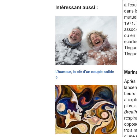
à l’ex
Intéressant aussi :
dans l
mutuel
1971. 
associ
ou en
écarté
Tingue
Tingue
Marin
L’humour, la clé d’un couple solide
?
Après 
lancen
Leurs 
a expl
plus «
Breath
respir
opposé
trois 
d’une 