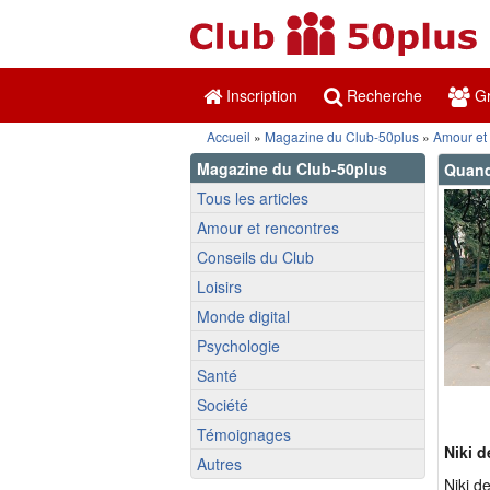
Inscription
Recherche
Gr
Accueil
»
Magazine du Club-50plus
»
Amour et
Magazine du Club-50plus
Quand 
Tous les articles
Amour et rencontres
Conseils du Club
Loisirs
Monde digital
Psychologie
Santé
Société
Témoignages
Niki d
Autres
Niki d