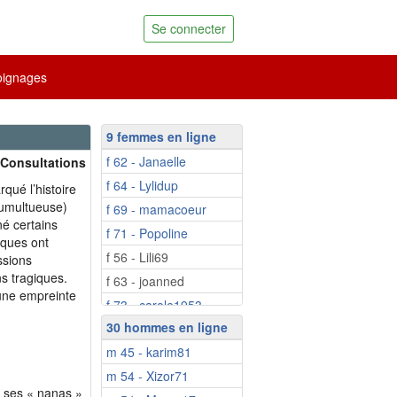
Se connecter
ignages
9 femmes en ligne
f 62 - Janaelle
 Consultations
f 64 - Lylidup
ué l’histoire
 tumultueuse)
f 69 - mamacoeur
é certains
f 71 - Popoline
tiques ont
f 56 - Lili69
ssions
s tragiques.
f 63 - joanned
 une empreinte
f 73 - carole1953
30 hommes en ligne
f 74 - 70Chaleur
m 45 - karim81
f 81 - chicambre
m 54 - Xizor71
r ses « nanas »