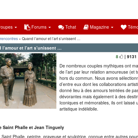
oupes
Forums
Tchat
Magazine
Témo
 rencontres
» Quand l’amour et l’art s’unissent …
l’amour et l’art s’unissent …
8
| 9131
De nombreux couples mythiques ont marq
de l’art par leur relation amoureuse (et
hors du commun. Nous avons sélectionn
d’entre eux dont les collaborations artis
donné lieu à des amours teintées de pa
dévorantes mais également à des destin
Iconiques et mémorables, ils ont laissé
artistique indélébile.
e Saint Phalle et Jean Tinguely
e Saint Phalle, peintre, graveuse et sculptrice, connue entre autres pou