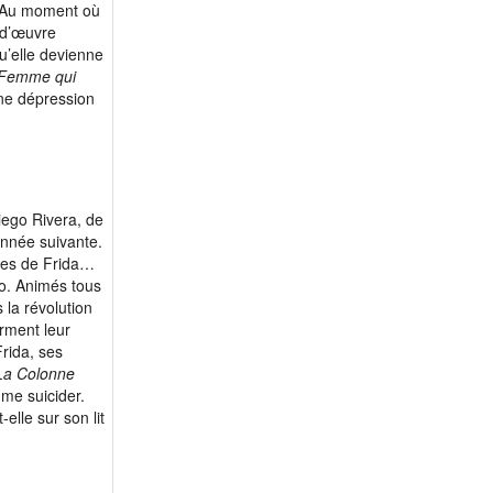
e. Au moment où
f-d’œuvre
qu’elle devienne
Femme qui
une dépression
iego Rivera, de
année suivante.
lles de Frida…
co. Animés tous
 la révolution
irment leur
rida, ses
La Colonne
 me suicider.
lle sur son lit