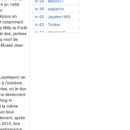
m 54 - Memo17
ent en 1955
m 59 - sstpierre
nt
 époux en
m 60 - Jaydee1965
nt notamment
m 63 - Tocker
 Milly-la-Forêt
m 64 - dmorin15
le dos, jambes
la mort de
m 65 - touptit
 le Musée Jean
m 66 - Ludzil
m 68 - ToutSimple...
m 68 - Amourmikael2
m 68 - lacjaunemar
 Laysiepen) se
m 68 - Ray1957
 à l’extrême.
m 70 - Ka1600
tes, où le duo
s ne deviennent
m 71 - Roberdoremi
hing in -
m 71 - Laub55
nt la même
m 72 - claud6
’un bout
alement, après
m 72 - Taquin53
n 2010, lors
m 72 - Voyageur5
 performance