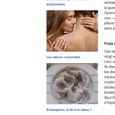
vérita
amoureuses
la gue
Guern
une « 
pleure
sans p
Frida 
Ces de
vingt-
Les odeurs corporelles
Leur c
Ils di
les de
mexica
modern
douleu
brisée
Seul D
d’hôpi
Échangisme, la fin d’un tabou ?