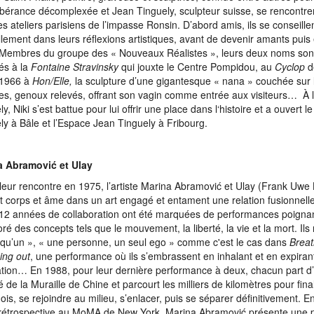
ubérance décomplexée et Jean Tinguely, sculpteur suisse, se rencontr
es ateliers parisiens de l’impasse Ronsin. D’abord amis, ils se conseille
lement dans leurs réflexions artistiques, avant de devenir amants puis
Membres du groupe des « Nouveaux Réalistes », leurs deux noms so
és à la
Fontaine Stravinsky
qui jouxte le Centre Pompidou, au
Cyclop
de
 1966 à
Hon/Elle,
la sculpture d’une gigantesque « nana » couchée sur 
es, genoux relevés, offrant son vagin comme entrée aux visiteurs…
À 
ly, Niki s’est battue pour lui offrir une place dans l‘histoire et a ouvert
ly à Bâle et l’Espace Jean Tinguely à Fribourg.
a Abramović et Ulay
leur rencontre en 1975, l’artiste Marina Abramović et Ulay (Frank Uwe
t corps et âme dans un art engagé et entament une relation fusionnelle
12 années de collaboration ont été marquées de performances poignan
oré des concepts tels que le mouvement, la liberté, la vie et la mort. Il
 qu’un », « une personne, un seul ego » comme c'est le cas dans
Breat
ing out
, une performance où ils s’embrassent en inhalant et en expira
ation… En 1988, pour leur dernière performance à deux, chacun part d
 de la Muraille de Chine et parcourt les milliers de kilomètres pour fin
mois, se rejoindre au milieu, s’enlacer, puis se séparer définitivement. E
rétrospective au MoMA de New York, Marina Abramović présente une