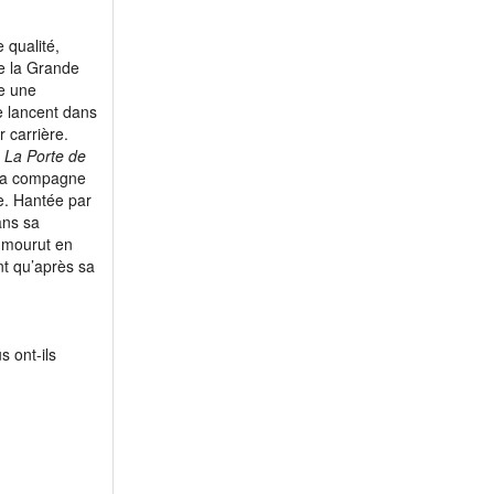
 qualité,
e la Grande
me une
se lancent dans
 carrière.
e
La Porte de
 sa compagne
ère. Hantée par
ans sa
e mourut en
t qu’après sa
s ont-ils