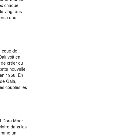
m 72 - Boliyo
vec chaque
de vingt ans
m 73 - Interamitie
versa une
m 73 - Model52
m 78 - ritchpierre
m 81 - MarcelV1945
m 81 - Nightbird64
e coup de
m 56 - fffaaa
alí voit en
m 64 - Tigre14
n de créer du
cette nouvelle
m 64 - jipial
 en 1958. En
m 70 - liondargent
 de Gala,
m 73 - Pierre73
des couples les
st Dora Maar
eintre dans les
 comme un