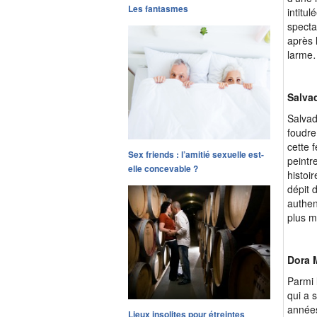
Les fantasmes
intitul
specta
après 
larme
Salvad
Salvad
foudre
cette 
Sex friends : l’amitié sexuelle est-
peintr
elle concevable ?
histoi
dépit 
authen
plus my
Dora 
Parmi 
qui a 
années
Lieux insolites pour étreintes