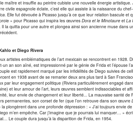
ble maître et insuffle au peintre cubiste une nouvelle énergie artistiqu
rre civile espagnole éclate, c’est elle qui assiste à la naissance du che
ica
. Elle fut dévouée à Picasso jusqu’à ce que leur relation bascule et 
proie » pour Picasso qui inspira les œuvres
Dora et le Minotaure
et
La 
. Il la quitta pour une autre et plongea ainsi son ancienne muse dans 
récédent.
Kahlo et Diego Rivera
ux artistes emblématiques de l’art mexicain se rencontrent en 1928. D
et-un an son aîné, est impressionné par le génie de Frida et l’épouse l’
ouple est rapidement marqué par les infidélités de Diego suivies de ce
vorcent en 1938 avant de se remarier deux ans plus tard à San Francis
ux par leur engagement politique (Riviera particulièrement engagé dans
ine) et leur amour de l’art, leurs œuvres semblent indissociables et aff
ité, leur envie de changement et leur liberté... La mauvaise santé de F
rs permanentes, son corset de fer (que l’on retrouve dans son œuvre
) la plongèrent dans une profonde dépression : « J’ai toujours envie de
iego m’en empêche. Car j’imagine que je pourrais lui manquer… » écrit-e
tal… Le couple dura jusqu’à la disparition de Frida, en 1954.