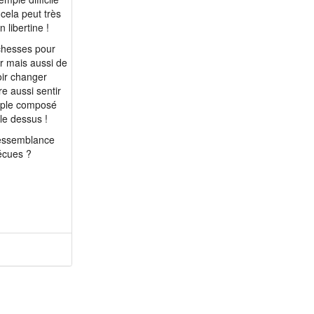
 cela peut très
m 77 - calude
 libertine !
m 78 - ritchpierre
ichesses pour
m 79 - pl401501
ir mais aussi de
m 80 - Mongrand380
oir changer
re aussi sentir
m 81 - MarcelV1945
couple composé
m 83 - Jacques.L
 le dessus !
m 50 - AlcibiadeQ...
 ressemblance
m 51 - Yoni750
écues ?
m 53 - happyD
m 56 - fffaaa
m 56 - yanrem
m 57 - sag.68
m 59 - matrix96
m 59 - RODART
m 61 - danyboy61
m 61 - Gate1964