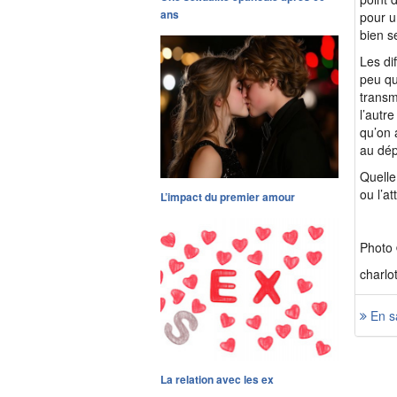
ans
pour u
bien s
Les di
peu qu
transm
l’autr
qu’on 
au dép
Quelle
ou l’a
L’impact du premier amour
Photo 
charlo
En sa
La relation avec les ex