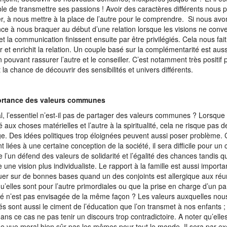
le de transmettre ses passions ! Avoir des caractères différents nous
r, à nous mettre à la place de l’autre pour le comprendre. Si nous avo
ce à nous braquer au début d’une relation lorsque les visions ne conve
et la communication finissent ensuite par être privilégiés. Cela nous fait
r et enrichit la relation. Un couple basé sur la complémentarité est aussi
 pouvant rassurer l’autre et le conseiller. C’est notamment très positif 
t la chance de découvrir des sensibilités et univers différents.
ortance des valeurs communes
al, l’essentiel n’est-il pas de partager des valeurs communes ? Lorsque l
é aux choses matérielles et l’autre à la spiritualité, cela ne risque pas d
. Des idées politiques trop éloignées peuvent aussi poser problème. C
t liées à une certaine conception de la société, il sera difficile pour un 
e l’un défend des valeurs de solidarité et l’égalité des chances tandis que
e une vision plus individualiste. Le rapport à la famille est aussi impor
uer sur de bonnes bases quand un des conjoints est allergique aux réu
qu’elles sont pour l’autre primordiales ou que la prise en charge d’un pa
é n’est pas envisagée de la même façon ? Les valeurs auxquelles n
és sont aussi le ciment de l’éducation que l’on transmet à nos enfants 
dans ce cas ne pas tenir un discours trop contradictoire. A noter qu’elle
de vue moral bien sûr pas les mêmes pour tout le monde. Il sera par exe