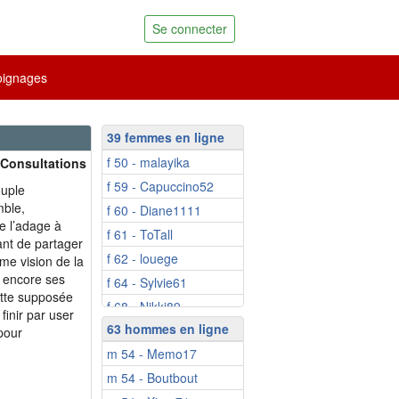
Se connecter
ignages
39 femmes en ligne
f 50 - malayika
 Consultations
f 59 - Capuccino52
ouple
mble,
f 60 - Diane1111
e l’adage à
f 61 - ToTall
tant de partager
f 62 - louege
me vision de la
u encore ses
f 64 - Sylvie61
ette supposée
f 68 - Nikki89
finir par user
63 hommes en ligne
f 68 - chouette03
pour
m 54 - Memo17
f 69 - Aladine
m 54 - Boutbout
f 73 - franmary