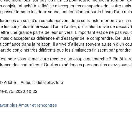
n conjoint attaché à la fidélité d’accepter les escapades de l’autre mais
e passer lorsque les deux souhaitent fonctionner sur la base d’une union
fférences au sein d’un couple peuvent donc se transformer en vraies r
e les conjoints s’intéressent l’un à l’autre, qu’ils aient envie de découvr
ettre une grande partie de leur univers. L’important est de ne pas voul
e mais d’accepter sa différence et d’essayer de le comprendre. De lui fai
a confiance dans la relation. Il arrive d’ailleurs souvent au sein d’un 
art de conjoints très différents que les similitudes finissent par prendre
 est pour vous la meilleure recette d’un couple qui marche ? Plutôt la
ttirance des contraires ? Quelles expériences personnelles avez-vous v
© Adobe – Auteur : detailblick-foto
tte4575, 2020-10-22
voir plus Amour et rencontres