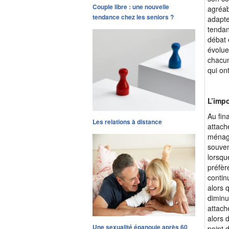
Couple libre : une nouvelle
agréab
tendance chez les seniors ?
adapte
tendan
débat 
évolue
chacun
qui on
L’imp
Au fin
Les relations à distance
attach
ménage
souven
lorsqu
préfèr
contin
alors 
diminu
attach
alors 
Une sexualité épanouie après 60
point 