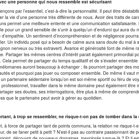
avec une personne qui nous ressemble est sécurisant
çons par l’essentiel, c’est-à-dire la personnalité. Il peut être déstabil
er la vie d’une personne très différente de nous. Avoir des traits de car
s permet une meilleure entente et une communication satisfaisante. Di
e pour un grand sensible de s’unir à quelqu’un d’endurci qui aura du m
 d’empathie. Un sentiment d’incompréhension et de négligence pourra
aller. Un individu posé qui a besoin de calme aura sans doute du mal à 
non nerveux ou très extraverti. Avarice et générosité font de même 
. Partager les mêmes centres d’intérêt parait également primordial po
. Cela permet de partager du temps qualitatif et de s’évader ensemble 
élomanes auront beaucoup à échanger ; ils pourront partager des m
utés et pourquoi pas jouer ou composer ensemble. De même il vaut 
r un partenaire sédentaire lorsqu’on est soi-même sportif ou féru de vo
 professionnel, travailler dans le même domaine peut également être m
artager ses doutes, ses interrogations, être plus à même de comprendre
ess que le partenaire peut avoir à gérer au quotidien.
rtant, à trop se ressembler, ne risque-t-on pas de tomber dans l
et, à force de partager tant de points communs, la relation ne risque-t
eur, de se faner petit à petit ? N’est-il pas au contraire passionnant de 
njoint, découvrir de nouveaux domaines, inexplorés jusque-là ? Et il es