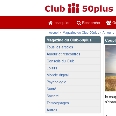
Inscription
Recherche
Gr
Accueil
»
Magazine du Club-50plus
»
Amour et
Magazine du Club-50plus
Coupl
Tous les articles
Amour et rencontres
Conseils du Club
Loisirs
Monde digital
Psychologie
Santé
Société
le cou
s’épan
Témoignages
Autres