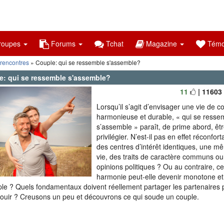
oupes
Forums
Tchat
Magazine
Témo
 rencontres
» Couple: qui se ressemble s'assemble?
e: qui se ressemble s'assemble?
11
| 11603
Lorsqu’il s’agit d’envisager une vie de c
harmonieuse et durable, « qui se resse
s’assemble » paraît, de prime abord, êtr
privilégier. N’est-il pas en effet réconfor
des centres d’intérêt identiques, une mê
vie, des traits de caractère communs o
opinions politiques ? Ou au contraire, c
harmonie peut-elle devenir monotone et 
ple ? Quels fondamentaux doivent réellement partager les partenaires 
ouir ? Creusons un peu et découvrons ce qui soude un couple.