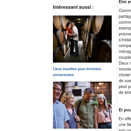
Être 
Intéressant aussi :
Commen
partag
commun
exempl
preuve
s’inst
compag
ménage
couple
Deux m
nouvea
Lieux insolites pour étreintes
choisi
amoureuses
de vue
peut p
de str
Et pou
En eff
une fl
son co